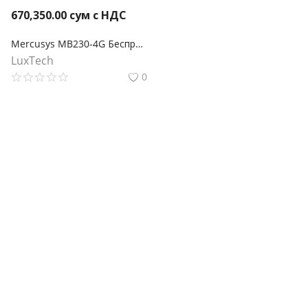
670,350.00
сум с НДС
Mercusys MB230-4G Беспроводной двухдиапазонный гигабитный маршрутизатор 4G+ Cat6 AC1200
LuxTech
0