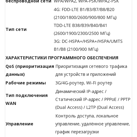
беспроводной сети
WPA/WPA2, WPA-PSK/WPA2-PSK
4G: FDD-LTE B1/B3/B7/B8/B20
(2100/1800/2600/900/800 МГц)
TDD-LTE B38/B39/B40/B41
Тип сети
(2600/1900/2300/2500 МГц)
3G: DC-HSPA+/HSPA+/HSPA/UMTS
B1/B8 (2100/900 МГц)
ХАРАКТЕРИСТИКИ ПРОГРАММНОГО ОБЕСПЕЧЕНИЯ
QoS (приоритизация
Приоритизация сетевого трафика
данных)
для устройств и приложений
Рабочие режимы
3G/4G-роутер, Wi-Fi роутер
Динамический IP-адрес /
Тип подключения
Статический IP-адрес / PPPoE / PPTP
WAN
(Dual Access) / L2TP (Dual Access)
Контроль доступа, локальное
Управление
управление, удалённое управление,
график перезагрузки