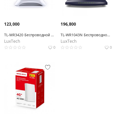
123,000
196,800
TL-MR3420 Беспроводной 3G/4G-маршрутизатор серии N, скорость до 300 Мбит/с
TL-WR1043N Беспроводной гигабитный маршрутизатор серии N, скорость до 450Мбит/с
LuxTech
LuxTech
0
0