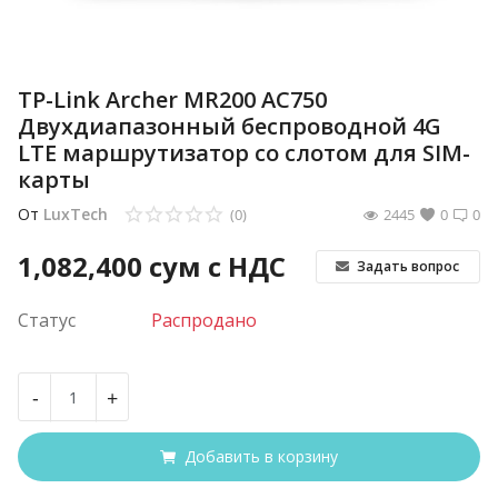
TP-Link Archer MR200 AC750
Двухдиапазонный беспроводной 4G
LTE маршрутизатор co слотом для SIM-
карты
От
LuxTech
(0)
2445
0
0
1,082,400
сум с НДС
Задать вопрос
Статус
Распродано
-
+
Добавить в корзину