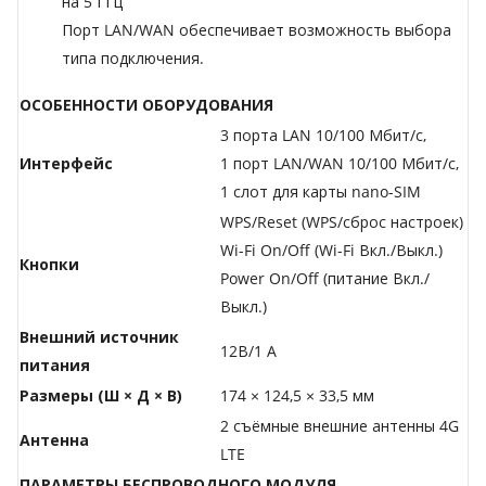
на 5 ГГц
Порт LAN/WAN обеспечивает возможность выбора
типа подключения.
ОСОБЕННОСТИ ОБОРУДОВАНИЯ
3 порта LAN 10/100 Мбит/с,
Интерфейс
1 порт LAN/WAN 10/100 Мбит/с,
1 слот для карты nano-SIM
WPS/Reset (WPS/сброс настроек)
Wi-Fi On/Off (Wi-Fi Вкл./Выкл.)
Кнопки
Power On/Off (питание Вкл./
Выкл.)
Внешний источник
12В/1 А
питания
Размеры (Ш × Д × В)
174 × 124,5 × 33,5 мм
2 съёмные внешние антенны 4G
Антенна
LTE
ПАРАМЕТРЫ БЕСПРОВОДНОГО МОДУЛЯ