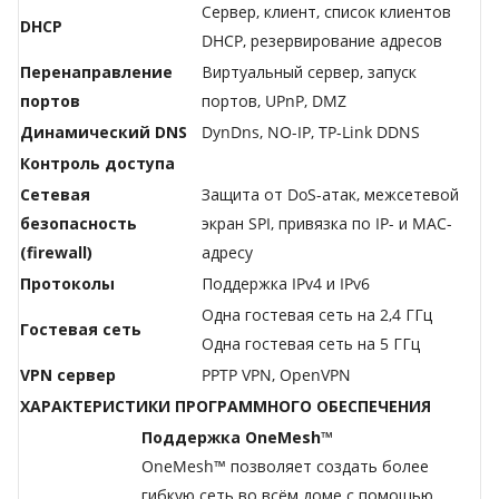
Сервер, клиент, список клиентов
DHCP
DHCP, резервирование адресов
Перенаправление
Виртуальный сервер, запуск
портов
портов, UPnP, DMZ
Динамический DNS
DynDns, NO-IP, TP-Link DDNS
Контроль доступа
Сетевая
Защита от DoS-атак, межсетевой
безопасность
экран SPI, привязка по IP- и MAC-
(firewall)
адресу
Протоколы
Поддержка IPv4 и IPv6
Одна гостевая сеть на 2,4 ГГц
Гостевая сеть
Одна гостевая сеть на 5 ГГц
VPN сервер
PPTP VPN, OpenVPN
ХАРАКТЕРИСТИКИ ПРОГРАММНОГО ОБЕСПЕЧЕНИЯ
Поддержка OneMesh™
OneMesh™ позволяет создать более
гибкую сеть во всём доме с помощью