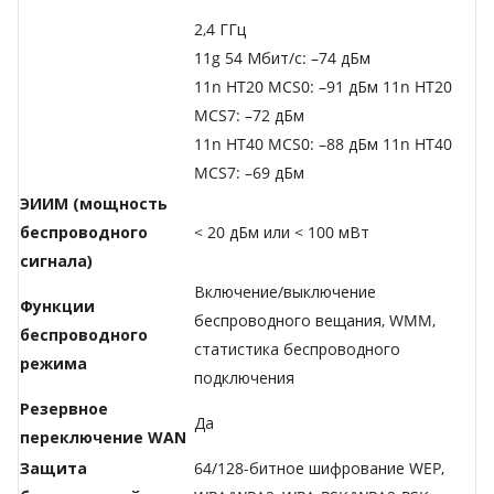
2,4 ГГц
11g 54 Мбит/с: –74 дБм
11n HT20 MCS0: –91 дБм 11n HT20
MCS7: –72 дБм
11n HT40 MCS0: –88 дБм 11n HT40
MCS7: –69 дБм
ЭИИМ (мощность
беспроводного
< 20 дБм или < 100 мВт
сигнала)
Включение/выключение
Функции
беспроводного вещания, WMM,
беспроводного
статистика беспроводного
режима
подключения
Резервное
Да
переключение WAN
Защита
64/128-битное шифрование WEP,