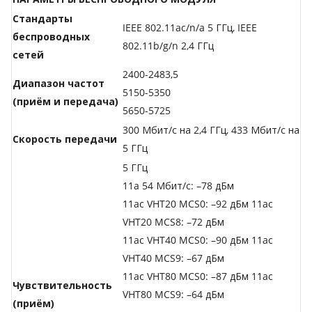
Стандарты
IEEE 802.11ac/n/a 5 ГГц, IEEE
беспроводных
802.11b/g/n 2,4 ГГц
сетей
2400-2483,5
Диапазон частот
5150-5350
(приём и передача)
5650-5725
300 Мбит/с на 2,4 ГГц, 433 Мбит/с на
Скороcть передачи
5 ГГц
5 ГГц
11a 54 Мбит/с: –78 дБм
11ac VHT20 MCS0: –92 дБм 11ac
VHT20 MCS8: –72 дБм
11ac VHT40 MCS0: –90 дБм 11ac
VHT40 MCS9: –67 дБм
11ac VHT80 MCS0: –87 дБм 11ac
Чувствительность
VHT80 MCS9: –64 дБм
(приём)