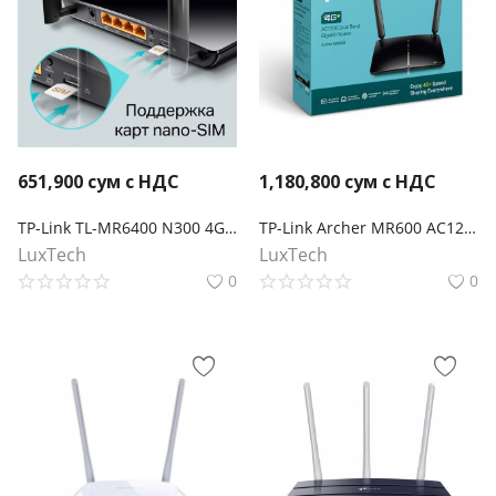
651,900
сум с НДС
1,180,800
сум с НДС
TP-Link TL-MR6400 N300 4G LTE Wi-Fi роутер
TP-Link Archer MR600 AC1200 Двухдиапазонный беспроводной гигабитный 4G+ Cat.6 LTE маршрутизатор co слотом для SIM-карты
LuxTech
LuxTech
0
0