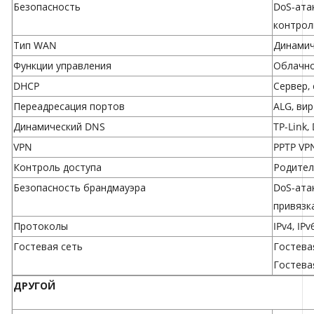
Безопасность
DoS-атак
контрол
Тип WAN
Динамич
Функции управления
Облачно
DHCP
Сервер,
Переадресация портов
ALG, ви
Динамический DNS
TP-Link,
VPN
PPTP VP
Контроль доступа
Родител
Безопасность брандмауэра
DoS-ата
привязка
Протоколы
IPv4, IPv
Гостевая сеть
Гостевая
Гостевая
ДРУГОЙ