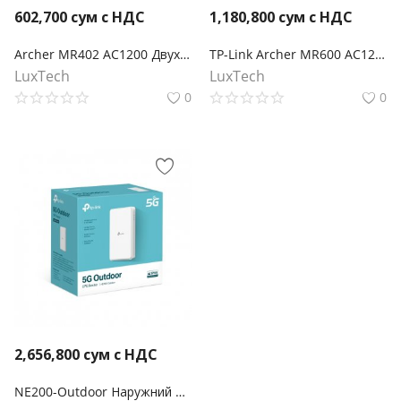
602,700
сум с НДС
1,180,800
сум с НДС
Archer MR402 AC1200 Двухдиапазонный беспроводной 4G LTE маршрутизатор
TP-Link Archer MR600 AC1200 Двухдиапазонный беспроводной гигабитный 4G+ Cat.6 LTE маршрутизатор co слотом для SIM-карты
LuxTech
LuxTech
0
0
2,656,800
сум с НДС
NE200-Outdoor Наружний 5G маршрутизатор