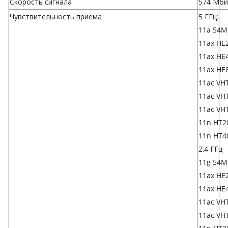
Скорость сигнала
574 Мбит
Чувствительность приема
5 ГГц:
11a 54M
11ax HE2
11ax HE4
11ax HE8
11ac VHT
11ac VHT
11ac VHT
11n HT20
11n HT40
2,4 ГГц
11g 54M
11ax HE2
11ax HE4
11ac VHT
11ac VHT