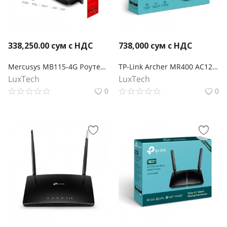
338,250.00
сум с НДС
738,000
сум с НДС
Mercusys MB115-4G Роутер Wi-Fi N300 с поддержкой 4G LTE
TP-Link Archer MR400 AC1200 Двухдиапазонный беспроводной 4G LTE маршрутизатор co слотом для SIM-карты
LuxTech
LuxTech
0
0