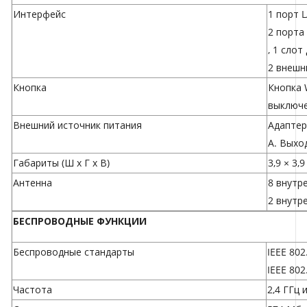
Интерфейс
1 порт 
2 порта
, 1 слот
2 внешн
Кнопка
Кнопка 
выключе
Внешний источник питания
Адаптер
А. Выхо
Габариты (Ш x Г x В)
3,9 × 3,
Антенна
8 внутр
2 внутр
БЕСПРОВОДНЫЕ ФУНКЦИИ
Беспроводные стандарты
IEEE 802
IEEE 802
Частота
2,4 ГГц 