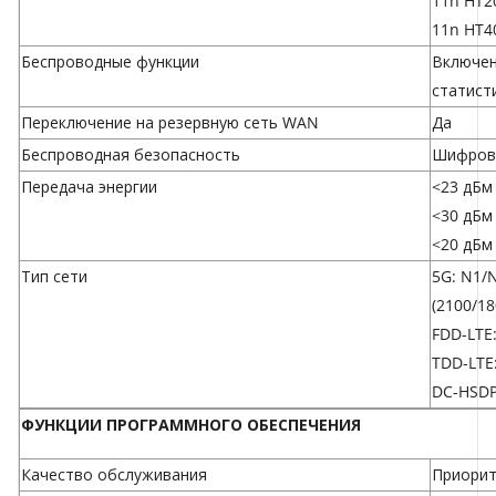
11n HT20
11n HT4
Беспроводные функции
Включен
статист
Переключение на резервную сеть WAN
Да
Беспроводная безопасность
Шифрова
Передача энергии
<23 дБм 
<30 дБм 
<20 дБм 
Тип сети
5G: N1/
(2100/1
FDD-LTE
TDD-LTE:
DC-HSDP
ФУНКЦИИ ПРОГРАММНОГО ОБЕСПЕЧЕНИЯ
Качество обслуживания
Приорит