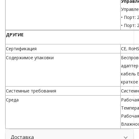
Управл
Управле
• Порт: 
• Порт:
ДРУГИЕ
Сертификация
CE, RoH
Содержимое упаковки
Беспров
адаптер 
кабель E
краткое
Системные требования
Системн
Среда
Рабочая
Темпера
Рабочая
Влажнос
Доставка