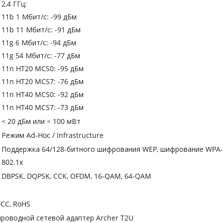
2,4 ГГц:
11b 1 Мбит/с: -99 дБм
11b 11 Мбит/с: -91 дБм
11g 6 Мбит/с: -94 дБм
11g 54 Мбит/с: -77 дБм
11n HT20 MCS0: -95 дБм
11n HT20 MCS7: -76 дБм
11n HT40 MCS0: -92 дБм
11n HT40 MCS7: -73 дБм
< 20 дБм или < 100 мВт
Режим Ad-Hoc / Infrastructure
Поддержка 64/128-битного шифрования WEP, шифрование WPA-
802.1x
DBPSK, DQPSK, CCK, OFDM, 16-QAM, 64-QAM
FCC, RoHS
проводной сетевой адаптер Archer T2U