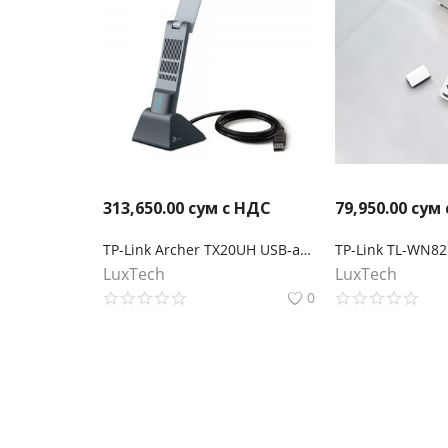
313,650.00
сум с НДС
79,950.00
сум 
TP-Link Archer TX20UH USB‑адаптер высокого усиления с поддержкой Wi‑Fi AX1800
LuxTech
LuxTech
0