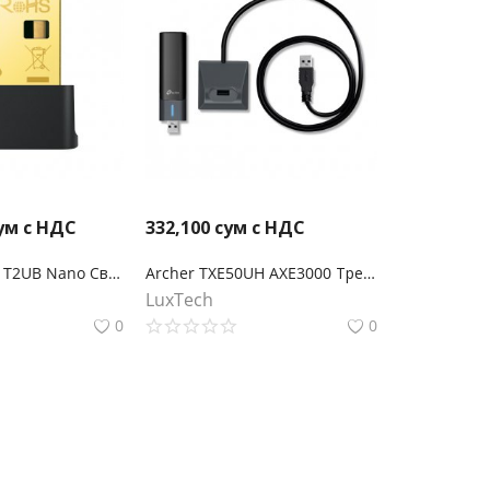
ум с НДС
332,100
сум с НДС
TP-Link Archer T2UB Nano Сверхкомпактный двухдиапазонный USB‑адаптер с поддержкой Wi‑Fi AC600 и Bluetooth 4.2
Archer TXE50UH AXE3000 Трехдиапазонный беспроводной USB-адаптер высокого усиления Wi-Fi 6E
LuxTech
0
0