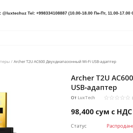
: @luxtechuz Tel: +998334108887 (10.00-18.00 Пн-Пт, 11.00-17.00 
птеры
Archer T2U AC600 Двухдиапазонный Wi-Fi USB‑адаптер
Archer T2U AC60
USB‑адаптер
От
LuxTech
98,400
сум с НДС
Статус
Распродан