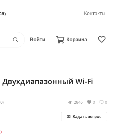
Контакты
Сб)
Войти
Корзина
0 Двухдиапазонный Wi-Fi
(0)
2846
0
0
Задать вопрос
о