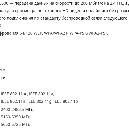
00 — передача данных на скорости до 200 Мбит/с на 2,4 ГГц и 
ов для просмотра потокового HD‑видео и онлайн-игр без разр
ого подключения по стандарту беспроводной связи следующего
S
фрования 64/128 WEP, WPA/WPA2 и WPA-PSK/WPA2-PSK
 мм
ная
IEEE 802.11ac, IEEE 802.11a,
IEEE 802.11n, IEEE 802.11g, IEEE 802.11b
2400-2483,5 МГц
5150-5350 МГц
5650-5725 МГц