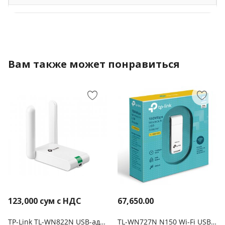
Вам также может понравиться
123,000
сум с НДС
67,650.00
TP-Link TL-WN822N USB-адаптер высокого усиления с поддержкой Wi-Fi N300
TL-WN727N N150 Wi-Fi USB-адаптер