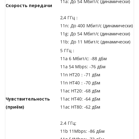
11a: До 54 Мбит/с (динамически)
Скороcть передачи
2,4 ГГц：
11n: До 400 Мбит/с (динамически)
11g: До 54 Мбит/с (динамически)
11b: До 11 Мбит/с (динамически)
5 ГГц：
11a 6 Мбит/с: -88 дБм
11a 54 Mbps: -76 дБм
11n HT20：-71 дБм
11n HT40：-70 дБм
11ac HT20: -68 дБм
Чувствительность
11ac HT40: -64 дБм
(приём)
11ac HT80: -62 дБм
2.4 ГГц:
11b 11Mbps: -86 дБм