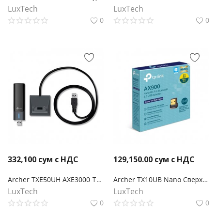
LuxTech
LuxTech
0
0
332,100
сум с НДС
129,150.00
сум с НДС
Archer TXE50UH AXE3000 Трехдиапазонный беспроводной USB-адаптер высокого усиления Wi-Fi 6E
Archer TX10UB Nano Сверхкомпактный двухдиапазонный USB‑адаптер с поддержкой Wi‑Fi AX900 и Bluetooth 5.3
LuxTech
LuxTech
0
0