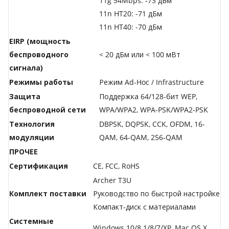
11g 54Mbps: -73 дБм
11n HT20: -71 дБм
11n HT40: -70 дБм
EIRP (мощность
беспроводного
< 20 дБм или < 100 мВт
сигнала)
Режимы работы
Режим Ad-Hoc / Infrastructure
Защита
Поддержка 64/128-бит WEP,
беспроводной сети
WPA/WPA2, WPA-PSK/WPA2-PSK
Технология
DBPSK, DQPSK, CCK, OFDM, 16-
модуляции
QAM, 64-QAM, 256-QAM
ПРОЧЕЕ
Сертификация
CE, FCC, RoHS
Archer T3U
Комплект поставки
Руководство по быстрой настройке
Компакт-диск с материалами
Системные
Windows 10/8.1/8/7/XP, Mac OS X