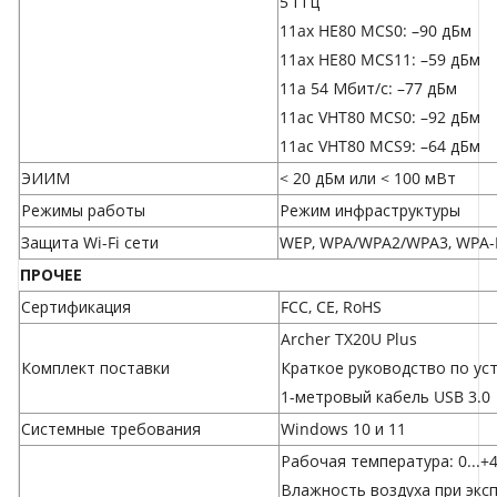
5 ГГц
11ax HE80 MCS0: –90 дБм
11ax HE80 MCS11: –59 дБм
11a 54 Мбит/с: –77 дБм
11ac VHT80 MCS0: –92 дБм
11ac VHT80 MCS9: –64 дБм
ЭИИМ
< 20 дБм или < 100 мВт
Режимы работы
Режим инфраструктуры
Защита Wi-Fi сети
WEP, WPA/WPA2/WPA3, WPA-
ПРОЧЕЕ
Сертификация
FCC, CE, RoHS
Archer TX20U Plus
Комплект поставки
Краткое руководство по ус
1-метровый кабель USB 3.0
Системные требования
Windows 10 и 11
Рабочая температура: 0...+4
Влажность воздуха при экс