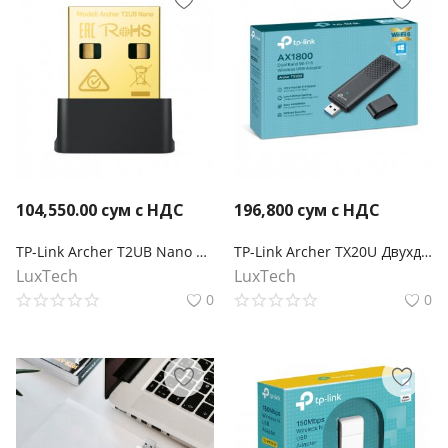
104,550.00
сум с НДС
196,800
сум с НДС
TP-Link Archer T2UB Nano Сверхкомпактный двухдиапазонный USB‑адаптер с поддержкой Wi‑Fi AC600 и Bluetooth 4.2
TP-Link Archer TX20U Двухдиапазонный USB‑адаптер с поддержкой Wi‑Fi AX1800
LuxTech
LuxTech
0
0