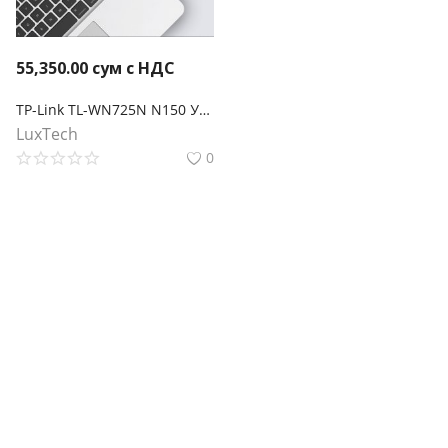
55,350.00
сум с НДС
TP-Link TL-WN725N N150 Ультракомпактный Wi-Fi USB‑адаптер
LuxTech
0