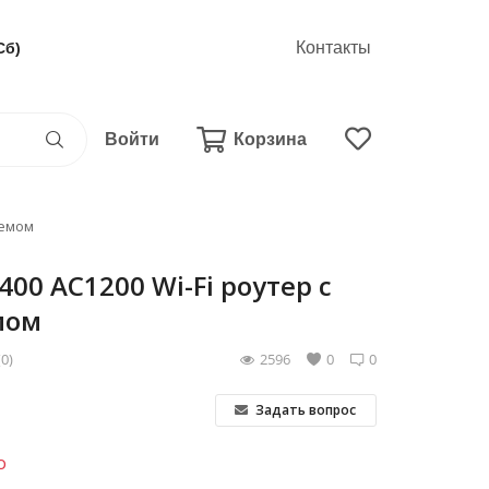
Контакты
Сб)
Войти
Корзина
демом
400 AC1200 Wi-Fi роутер с
мом
(0)
2596
0
0
Задать вопрос
о