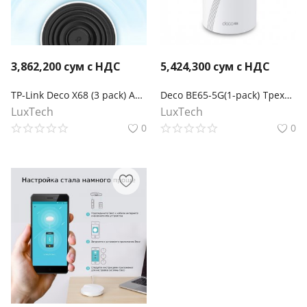
3,862,200
сум с НДС
5,424,300
сум с НДС
TP-Link Deco X68 (3 pack) AX3600 Домашняя Mesh Wi‑Fi система
Deco BE65-5G(1-pack) Трехдиапазонная Mesh-модуль Wi-Fi 7 BE11000 с поддержкой 5G
LuxTech
LuxTech
0
0