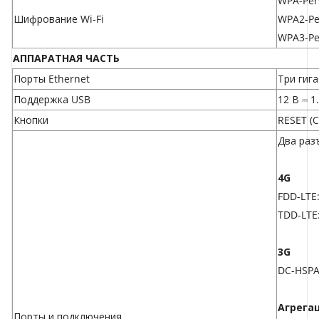
WPA-Per
Шифрование Wi-Fi
WPA2-Pe
WPA3-Pe
АППАРАТНАЯ ЧАСТЬ
Порты Ethernet
Три гиг
Поддержка USB
12 В ⎓ 1
Кнопки
RESET (
Два раз
4G
FDD-LTE
TDD-LTE
3G
DC-HSPA
Агрега
Порты и подключения