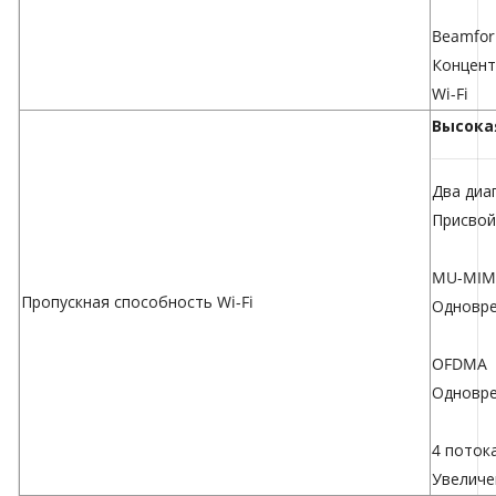
Beamfor
Концент
Wi-Fi
Высока
Два диа
Присвой
MU-MI
Пропускная способность Wi-Fi
Одновре
OFDMA
Одновре
4 поток
Увеличе