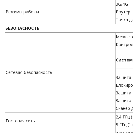
3G/4G
Режимы работы
Роутер
Точка д
БЕЗОПАСНОСТЬ
Межсете
Контрол
Систем
Сетевая безопасность
Защита 
Блокиро
Защита 
Защита 
Сканер 
2,4 ГГц (
Гостевая сеть
5 ГГц (1 