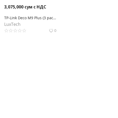
3,075,000
сум с НДС
TP-Link Deco M9 Plus (3 pack) AC2200 Mesh Wi-Fi система для умного дома
LuxTech
0