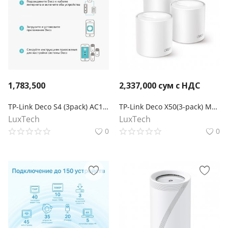
1,783,500
2,337,000
сум с НДС
TP-Link Deco S4 (3pack) AC1200 Домашняя Mesh Wi-Fi система
TP-Link Deco X50(3-pack) Mesh-система AX3000
LuxTech
LuxTech
0
0