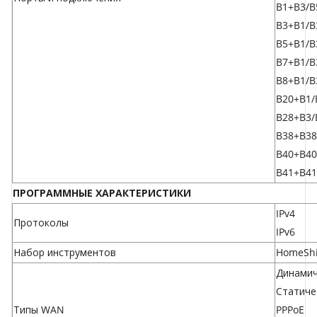
B1+B3/B
B3+B1/B
B5+B1/B
B7+B1/B
B8+B1/B
B20+B1/
B28+B3/
B38+B38
B40+B40
B41+B41
ПРОГРАММНЫЕ ХАРАКТЕРИСТИКИ
IPv4
Протоколы
IPv6
Набор инструментов
HomeShi
Динамич
Статиче
Типы WAN
PPPoE