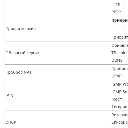
L2TP
PPTP
Приори
Приоритизация
Приорит
Обновле
Облачный сервис
TP-Link 
DDNS
Проброс
Проброс NAT
UPnP
IGMP Pr
IGMP Sn
IPTV
Мост
Тегиров
Резерви
DHCP
Список 