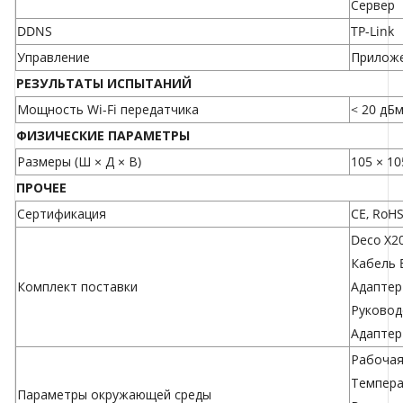
Сервер
DDNS
TP-Link
Управление
Приложе
РЕЗУЛЬТАТЫ ИСПЫТАНИЙ
Мощность Wi-Fi передатчика
< 20 дБм
ФИЗИЧЕСКИЕ ПАРАМЕТРЫ
Размеры (Ш × Д × В)
105 × 10
ПРОЧЕЕ
Сертификация
CE, RoH
Deco X2
Кабель E
Комплект поставки
Адаптер
Руковод
Адаптер
Рабочая 
Температ
Параметры окружающей среды