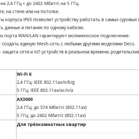
на 2,4 ГГц + до 2402 Мбит/с на 5 ГГц.
е, на стене или на потолке.
ы корпуса IP65 позволит устройству работать в самых суровых 
ь данные и питание по одному кабелю.
ых порта WAN/LAN гарантируют молниеносное подключение.
 создать единую Mesh-сеть с любыми другими моделями Deco.
 защита сети и IoT-устройств в реальном времени, родительски
Wi-Fi 6
2,4 ГГц: IEEE 802.11ax/n/b/g
5 ГГц: IEEE 802.11ax/ac/n/a
AX3000
2,4 ГГц: до 574 Мбит/с (802.11ax)
5 ГГц: до 2402 Мбит/с (802.11ax)
Для трёхкомнатных квартир