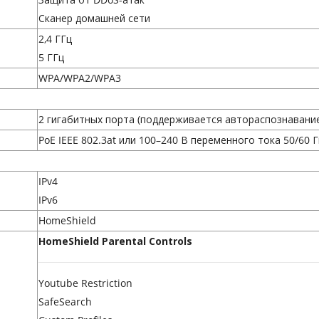
Сканер домашней сети
2,4 ГГц
5 ГГц
WPA/WPA2/WPA3
2 гигабитных порта (поддерживается автораспознавани
PoE IEEE 802.3at или 100–240 В переменного тока 50/60 Гц
IPv4
IPv6
HomeShield
HomeShield Parental Controls
Youtube Restriction
SafeSearch