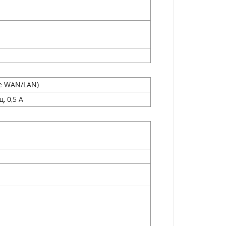
е WAN/LAN)
, 0,5 А