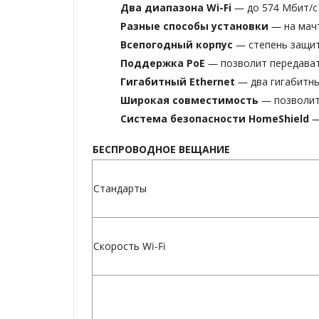
Два диапазона Wi-Fi
— до 574 Мбит/с 
Разные способы установки
— на мачт
Всепогодный корпус
— степень защит
Поддержка PoE
— позволит передават
Гигабитный Ethernet
— два гигабитн
Широкая совместимость
— позволит
Система безопасности HomeShield
—
БЕСПРОВОДНОЕ ВЕЩАНИЕ
Стандарты
Скорость Wi-Fi