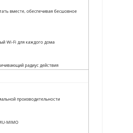
отать вместе, обеспечивая бесшовное
ый Wi‑Fi для каждого дома
личивающий радиус действия
имальной производительности
 MU-MIMO