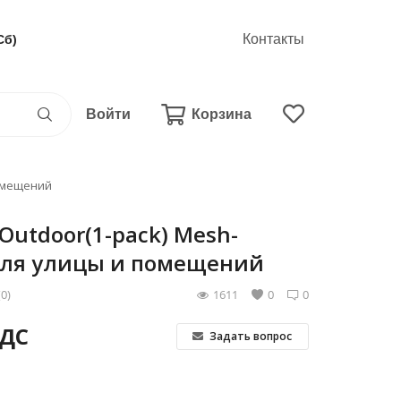
Контакты
Сб)
Войти
Корзина
помещений
-Outdoor(1-pack) Mesh-
для улицы и помещений
(0)
1611
0
0
НДС
Задать вопрос