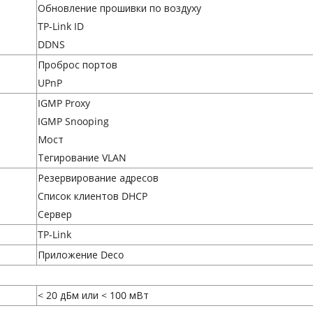
Обновление прошивки по воздуху
TP-Link ID
DDNS
Проброс портов
UPnP
IGMP Proxy
IGMP Snooping
Мост
Тегирование VLAN
Резервирование адресов
Список клиентов DHCP
Сервер
TP-Link
Приложение Deco
< 20 дБм или < 100 мВт