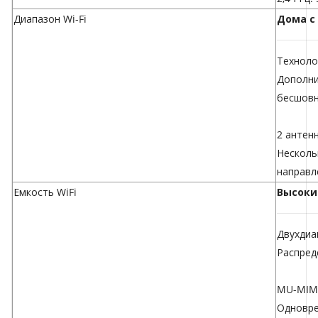
Диапазон Wi-Fi
Дома с 
Техноло
Дополни
бесшовн
2 антенн
Несколь
направл
Емкость WiFi
Высоки
Двухдиа
Распред
MU-MI
Одновре