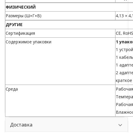
ФИЗИЧЕСКИЙ
Размеры (Ш×Г×В)
4,13 × 4
ДРУГИЕ
Сертификация
CE, RoH
Содержимое упаковки
1 упако
1 устро
1 кабель
1 адапт
2 адапт
краткое
Среда
Рабочая
Температ
Рабочая
Влажнос
Доставка