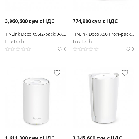
3,960,600
сум с НДС
774,900
сум с НДС
TP-Link Deco X95(2-pack) AX7800 Гигабитная трехдиапазонная домашняя Mesh-система
TP-Link Deco X50 Pro(1-pack) Mesh-модуль AX3000
LuxTech
LuxTech
0
0
1,611,300
сум с НДС
3,345,600
сум с НДС