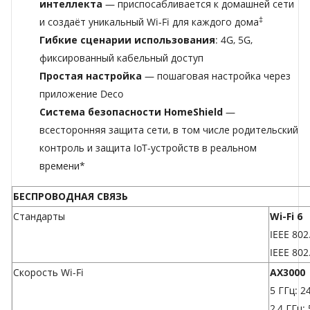
интеллекта
— приспосабливается к домашней сети
‡
и создаёт уникальный Wi‑Fi для каждого дома
Гибкие сценарии использования
: 4G, 5G,
фиксированный кабельный доступ
Простая настройка
— пошаговая настройка через
приложение Deco
Система безопасности HomeShield
—
всесторонняя защита сети, в том числе родительский
контроль и защита IoT-устройств в реальном
времени
*
БЕСПРОВОДНАЯ СВЯЗЬ
Стандарты
Wi-Fi 6
IEEE 802
IEEE 802
Скорость Wi-Fi
AX3000
5 ГГц: 2
2,4 ГГц: