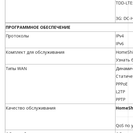
TDD-LTE
3G: DC-
ПРОГРАММНОЕ ОБЕСПЕЧЕНИЕ
Протоколы
IPv4
IPv6
Комплект для обслуживания
HomeShi
Узнать 
Типы WAN
Динамич
Статиче
PPPoE
L2TP
PPTP
Качество обслуживания
HomeSh
QoS по 