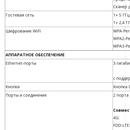
Сканер 
Гостевая сеть
1× 5 ГГц
1× 2,4 Г
Шифрование WiFi
WPA-Per
WPA2-Pe
WPA3-Pe
АППАРАТНОЕ ОБЕСПЕЧЕНИЕ
Ethernet-порты
3 гигаб
с подде
Кнопки
Кнопка
Порты и соединения
2 порта
Совмес
4G:
FDD-LTE