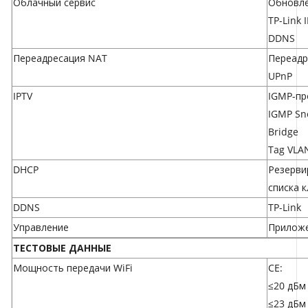
Облачный сервис
Обновле
TP-Link 
DDNS
Переадресация NAT
Переадр
UPnP
IPTV
IGMP-пр
IGMP Sn
Bridge
Tag VLA
DHCP
Резерви
списка 
DDNS
TP-Link
Управление
Приложе
ТЕСТОВЫЕ ДАННЫЕ
Мощность передачи WiFi
CE:
≤20 дБм 
≤23 дБм 