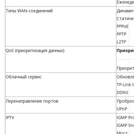
Еженеде
Типы WAN-соединений
Динамич
Статиче
PPPoE
PPTP
L2TP
QoS (приоритизация данных)
Приори
Приорит
Облачный сервис
Обновле
TP-Link 
DDNS
Перенаправление портов
Проброс
UPnP
IPTV
IGMP Pr
IGMP Sn
Мост