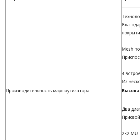
Техноло
Благода
покрыти
Mesh по
Приспос
4 встро
Из неск
Производительность маршрутизатора
Высока
Два диа
Присвой
2×2 MU