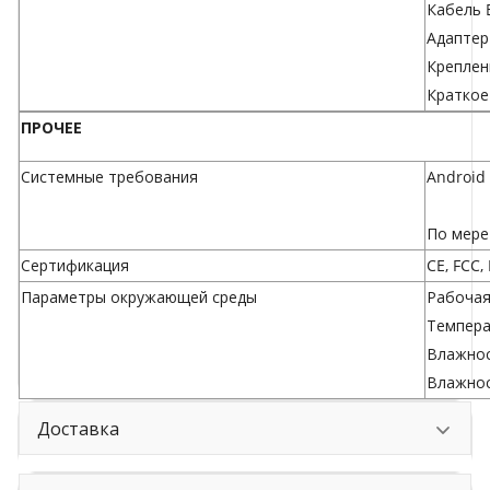
Кабель E
Адаптер 
Креплен
Краткое
ПРОЧЕЕ
Системные требования
Android 
По мере
Сертификация
CE, FCC,
Параметры окружающей среды
Рабочая 
Температ
Влажнос
Влажнос
Доставка