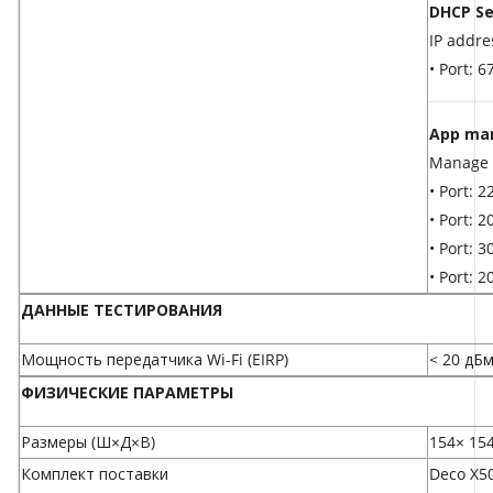
DHCP Se
IP addre
• Port: 
App ma
Manage 
• Port: 
• Port: 
• Port: 
• Port:
ДАННЫЕ ТЕСТИРОВАНИЯ
Мощность передатчика Wi-Fi (EIRP)
< 20 дБм
ФИЗИЧЕСКИЕ ПАРАМЕТРЫ
Размеры (Ш×Д×В)
154× 154
Комплект поставки
Deco X50