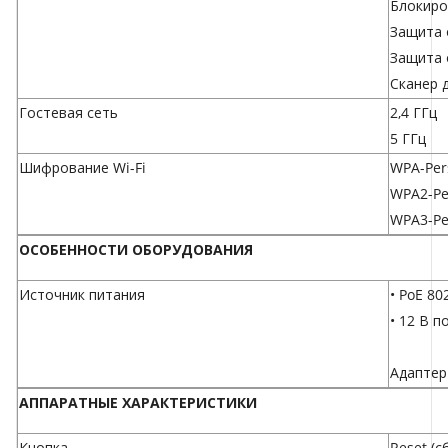
Блокиро
Защита 
Защита 
Сканер 
Гостевая сеть
2,4 ГГц
5 ГГц
Шифрование Wi-Fi
WPA-Per
WPA2-Pe
WPA3-Pe
ОСОБЕННОСТИ ОБОРУДОВАНИЯ
Источник питания
• PoE 80
• 12 В п
Адаптер
АППАРАТНЫЕ ХАРАКТЕРИСТИКИ
Кнопка
Reset (с