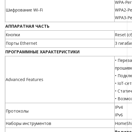
WPA-Per
Шифрование Wi-Fi
WPA2-Pe
WPA3-Pe
АППАРАТНАЯ ЧАСТЬ
Кнопки
Reset (с
Порты Ethernet
3 гигаб
ПРОГРАММНЫЕ ХАРАКТЕРИСТИКИ
• Перез
прошивк
• Подкл
Advanced Features
• IoT-се
• Стати
• Возмо
IPv4
Протоколы
IPv6
Наборы инструментов
HomeShi
Родите