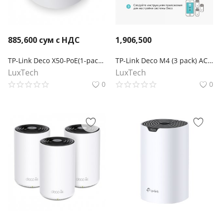
885,600
сум с НДС
1,906,500
TP-Link Deco X50-PoE(1-pack) Mesh-модуль AX3000 с поддержкой PoE
TP-Link Deco M4 (3 pack) AC1200 Домашняя Mesh Wi-Fi система
LuxTech
LuxTech
0
0