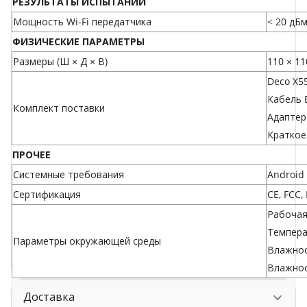
РЕЗУЛЬТАТЫ ИСПЫТАНИЙ
Мощность Wi-Fi передатчика
< 20 дБм
ФИЗИЧЕСКИЕ ПАРАМЕТРЫ
Размеры (Ш × Д × В)
110 × 11
Deco X55
Кабель E
Комплект поставки
Адаптер 
Краткое
ПРОЧЕЕ
Системные требования
Android 
Сертификация
CE, FCC,
Рабочая 
Температ
Параметры окружающей среды
Влажнос
Влажнос
Доставка