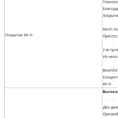
Техноло
Благода
покрыти
Mesh по
Покрытие Wi-Fi
Приспос
2 встро
Из неск
Beamfor
Концент
Wi-Fi
Высока
Два диа
Присвой