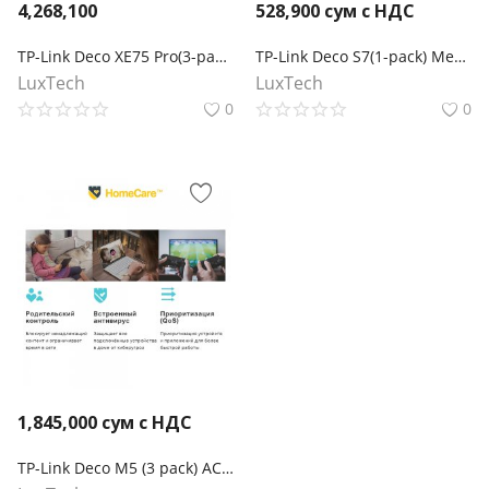
4,268,100
528,900
сум с НДС
TP-Link Deco XE75 Pro(3-pack) Трехдиапазонная Mesh-система Wi-Fi 6E AXE5400
TP-Link Deco S7(1-pack) Mesh-модуль AC1900
LuxTech
LuxTech
0
0
1,845,000
сум с НДС
TP-Link Deco M5 (3 pack) AC1300 Домашняя Mesh Wi-Fi система