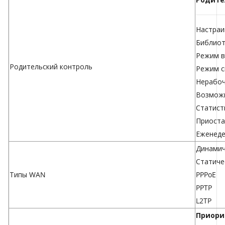
Настраи
Библиот
Режим в
Родительский контроль
Режим с
Нерабоч
Возможн
Статист
Приоста
Еженеде
Динамич
Статиче
Типы WAN
PPPoE
PPTP
L2TP
Приори