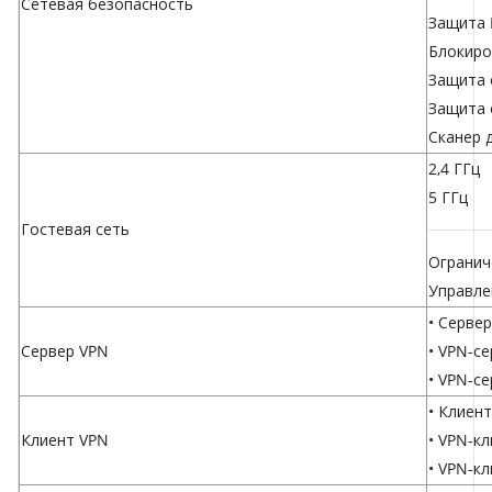
Сетевая безопасность
Защита 
Блокиро
Защита 
Защита 
Сканер 
2,4 ГГц
5 ГГц
Гостевая сеть
Огранич
Управле
• Серве
Сервер VPN
• VPN-с
• VPN-се
• Клиен
Клиент VPN
• VPN-к
• VPN-кл