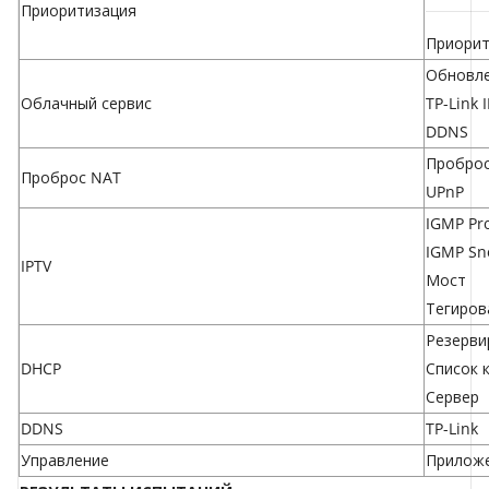
Приоритизация
Приорит
Обновле
Облачный сервис
TP-Link 
DDNS
Проброс
Проброс NAT
UPnP
IGMP Pr
IGMP Sn
IPTV
Мост
Тегиров
Резерви
DHCP
Список 
Сервер
DDNS
TP-Link
Управление
Приложе