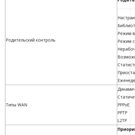
Настраи
Библиот
Режим в
Родительский контроль
Режим с
Нерабоч
Возможн
Статист
Приоста
Еженеде
Динамич
Статиче
Типы WAN
PPPoE
PPTP
L2TP
Приори