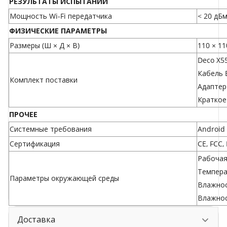
РЕЗУЛЬТАТЫ ИСПЫТАНИЙ
Мощность Wi-Fi передатчика
< 20 дБм
ФИЗИЧЕСКИЕ ПАРАМЕТРЫ
Размеры (Ш × Д × В)
110 × 11
Deco X55
Кабель E
Комплект поставки
Адаптер 
Краткое
ПРОЧЕЕ
Системные требования
Android 
Сертификация
CE, FCC,
Рабочая 
Температ
Параметры окружающей среды
Влажнос
Влажнос
Доставка