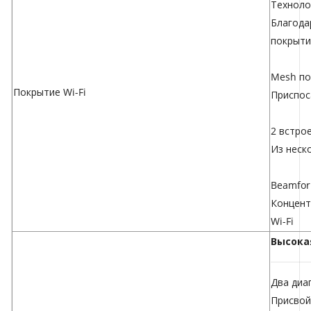
Техноло
Благода
покрыти
Mesh по
Покрытие Wi-Fi
Приспос
2 встро
Из неск
Beamfor
Концент
Wi-Fi
Высока
Два диа
Присвой