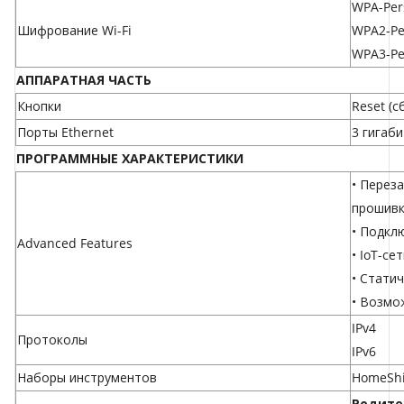
WPA-Per
Шифрование Wi-Fi
WPA2-Pe
WPA3-Pe
АППАРАТНАЯ ЧАСТЬ
Кнопки
Reset (с
Порты Ethernet
3 гигаб
ПРОГРАММНЫЕ ХАРАКТЕРИСТИКИ
• Перез
прошивк
• Подкл
Advanced Features
• IoT-се
• Стати
• Возмо
IPv4
Протоколы
IPv6
Наборы инструментов
HomeShi
Родите