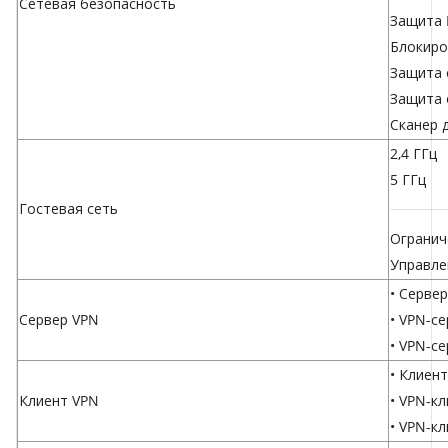
Сетевая безопасность
Защита 
Блокиро
Защита 
Защита 
Сканер 
2,4 ГГц
5 ГГц
Гостевая сеть
Огранич
Управле
• Серве
Сервер VPN
• VPN-с
• VPN-се
• Клиен
Клиент VPN
• VPN-к
• VPN-кл