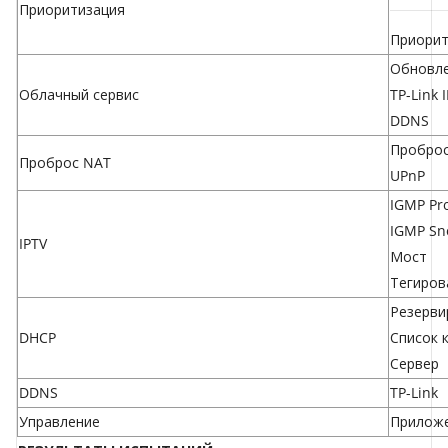
Приоритизация
Приорит
Обновле
Облачный сервис
TP-Link 
DDNS
Проброс
Проброс NAT
UPnP
IGMP Pr
IGMP Sn
IPTV
Мост
Тегиров
Резерви
DHCP
Список 
Сервер
DDNS
TP-Link
Управление
Приложе