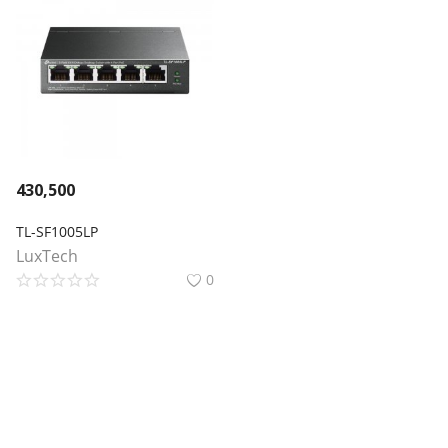
430,500
TL-SF1005LP
LuxTech
0