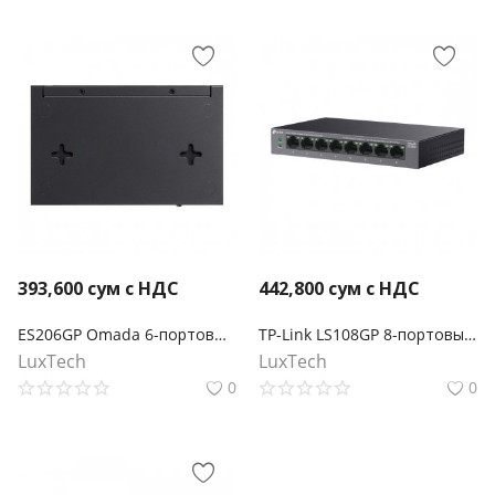
393,600
сум с НДС
442,800
сум с НДС
ES206GP Omada 6-портовый гигабитный Easy Managed коммутатор с 4 портами PoE+
TP-Link LS108GP 8-портовый гигабитный настольный коммутатор с 8 портами PoE+
LuxTech
LuxTech
0
0