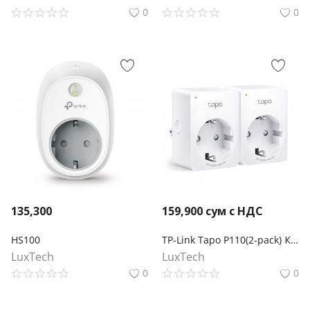
0
0
135,300
159,900
сум с НДС
HS100
TP-Link Tapo P110(2-pack) Компактная умная розетка
LuxTech
LuxTech
0
0