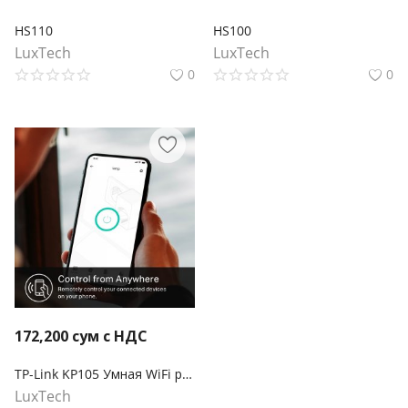
HS110
HS100
LuxTech
LuxTech
0
0
172,200
сум с НДС
TP-Link KP105 Умная WiFi розетка
LuxTech