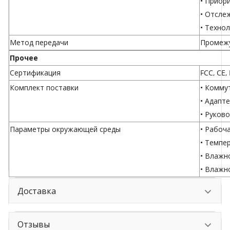
• Приор
• Отсле
• Техно
Метод передачи
Промежу
Прочее
Сертификация
FCC, CE,
Комплект поставки
• Комму
• Адапт
• Руков
Параметры окружающей среды
• Рабоча
• Темпер
• Влажн
• Влажн
Доставка
Отзывы