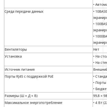
• Автом
Среда передачи данных
• 10BASE
экранир
• 100BAS
экранир
• 1000BA
экранир
Вентиляторы
Нет
Установка
• На сто
• На сте
Источник питания
Внешний
Порты RJ45 с поддержкой PoE
• Станда
• Порты
• Бюдже
Размеры (Ш × Д × В)
99,8 × 9
Максимальное энергопотребление
• 4 Вт (