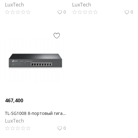
LuxTech
LuxTech
0
0
467,400
TL-SG1008 8-портовый гигабитный настольный/монтируемый в стойку коммутатор
LuxTech
0