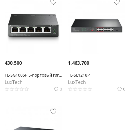
430,500
1,463,700
TL-SG1005P 5-портовый гигабитный настольный коммутатор с 4 портами PoE+
TL-SL1218P
LuxTech
LuxTech
0
0