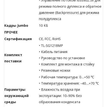
• Управление потоком IEEE802.3x для
режима полного дуплекса и обратное
давление (Backpressure) для режима
полудуплекса
Кадры Jumbo
10 КБ
ПРОЧЕЕ
Сертификация
CE, FCC, RoHS
• TL-SG1218MP
• Кабель питания
Комплект
• Руководство по установке
поставки
• Комплект для монтажа в стойку
• Резиновые ножки
• Рабочая температура: 0...+50 ℃
• Температура хранения: –40...+70 ℃
Параметры
• Влажность воздуха при
окружающей
эксплуатации: 10–90% без
среды
образования конденсата