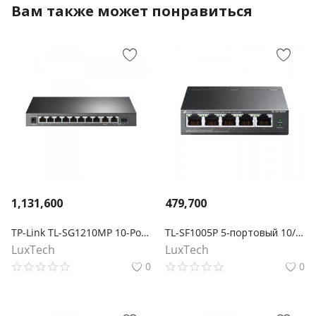
Вам также может понравиться
1,131,600
479,700
TP-Link TL-SG1210MP 10-Port Гигабитный коммутатор для настольных ПК с 8-Port PoE +
TL-SF1005P 5-портовый 10/100 Мбит/с настольный коммутатор с 4 портами PoE+
LuxTech
LuxTech
0
0