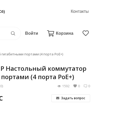
Контакты
Сб)
Войти
Корзина
 гигабитными портами (4 порта PoE+)
GP Настольный коммутатор
портами (4 порта PoE+)
(0)
1592
0
0
С
Задать вопрос