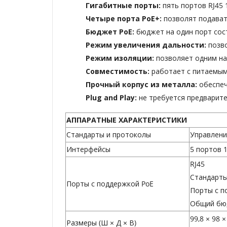
Гигабитные порты:
пять портов RJ45 
Четыре порта PoE+:
позволят подават
Бюджет PoE:
бюджет на один порт сос
Режим увеличения дальности:
позв
Режим изоляции:
позволяет одним на
Совместимость:
работает с питаемым
Прочный корпус из металла:
обеспеч
Plug and Play:
не требуется предварите
АППАРАТНЫЕ ХАРАКТЕРИСТИКИ
Стандарты и протоколы
Управлени
Интерфейсы
5 портов 
RJ45
Стандарты:
Порты с поддержкой PoE
Порты с п
Общий бюд
99,8 × 98 
Размеры (Ш × Д × В)