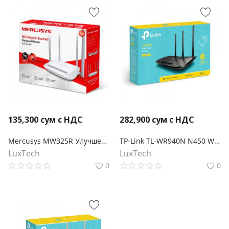
135,300
сум с НДС
282,900
сум с НДС
Mercusys MW325R Улучшенный роутер Wi‑Fi N300
TP-Link TL-WR940N N450 Wi-Fi роутер
LuxTech
LuxTech
0
0