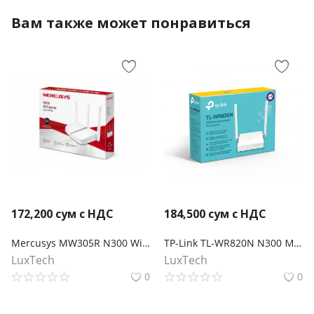
Вам также может понравиться
172,200
сум с НДС
184,500
сум с НДС
Mercusys MW305R N300 Wi-Fi роутер
TP-Link TL-WR820N N300 Многорежимный Wi‑Fi роутер
LuxTech
LuxTech
0
0