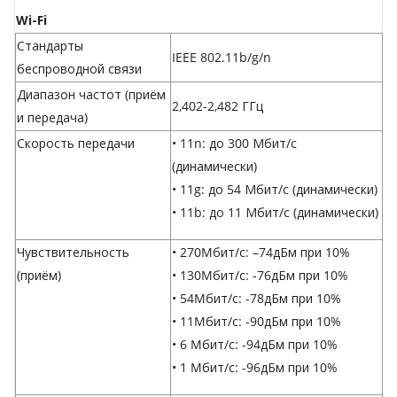
Wi-Fi
Стандарты
IEEE 802.11b/g/n
беспроводной связи
Диапазон частот (приём
2,402-2,482 ГГц
и передача)
Скорость передачи
• 11n: до 300 Мбит/с
(динамически)
• 11g: до 54 Мбит/с (динамически)
• 11b: до 11 Мбит/с (динамически)
Чувствительность
• 270Mбит/с: –74дБм при 10%
(приём)
• 130Mбит/с: -76дБм при 10%
• 54Mбит/с: -78дБм при 10%
• 11Mбит/с: -90дБм при 10%
• 6 Mбит/с: -94дБм при 10%
• 1 Mбит/с: -96дБм при 10%