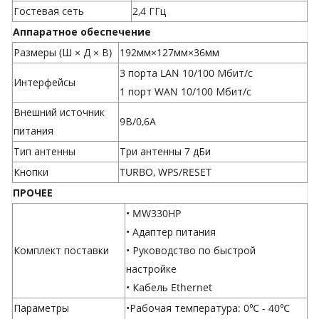
Гостевая сеть
2,4 ГГц
Аппаратное обеспечение
Размеры (Ш × Д × В)
192мм×127мм×36мм
3 порта LAN 10/100 Мбит/с
Интерфейсы
1 порт WAN 10/100 Мбит/с
Внешний источник
9В/0,6A
питания
Тип антенны
Три антенны 7 дБи
Кнопки
TURBO, WPS/RESET
ПРОЧЕЕ
• MW330HP
• Адаптер питания
Комплект поставки
• Руководство по быстрой
настройке
• Кабель Ethernet
Параметры
•Рабочая температура: 0℃ - 40℃