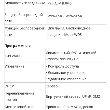
Мощность передатчика
<20 дБм (EIRP)
Защита беспроводной
WPA-PSK / WPA2-PSK
сети
Функции беспроводной
Вкл./выкл. беспроводное
сети
вещания, Мост WDS
Программные
Динамический IP/Статический
Тип WAN
IP/PPPoE/PPTP/L2TP
Управление
• Контроль доступа
• Локальное управление
• Удаленное управление
DHCP
Сервер
Перенаправление
Виртуальный сервер, UPnP, DMZ
портов
Межсетевой экран
Привязка IP- и MAC-адресов