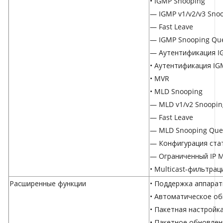
• IGMP Snooping
— IGMP v1/v2/v3 Sno
— Fast Leave
— IGMP Snooping Que
— Аутентификация I
• Аутентификация IG
• MVR
• MLD Snooping
— MLD v1/v2 Snoopin
— Fast Leave
— MLD Snooping Que
— Конфигурация стат
— Ограниченный IP M
• Multicast-фильтрац
Расширенные функции
• Поддержка аппарат
• Автоматическое об
• Пакетная настройк
• Пакетное обновле