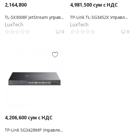
2,164,800
4,981,500
сум с НДС
TL-SX3008F JetStream управляемый коммутатор уровня 2+ на 8 портов SFP+ 10GE
TP-Link TL-SG3452X Управляемый коммутатор JetStream уровня 2+ с 48 гигабитными портами RJ45 и 4 портами SFP+
LuxTech
LuxTech
0
0
4,206,600
сум с НДС
TP-Link SG3428MP Управляемый коммутатор Omada уровня 2+ с 24 гигабитными портами PoE+ и 4 портами SFP