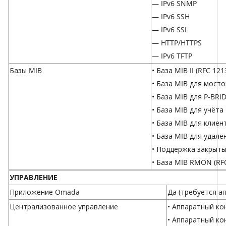
— IPv6 SNMP
— IPv6 SSH
— IPv6 SSL
— HTTP/HTTPS
— IPv6 TFTP
Базы MIB
• База MIB II (RFC 121
• База MIB для мосто
• База MIB для P-BRI
• База MIB для учёта
• База MIB для клиен
• База MIB для удалё
• Поддержка закрыты
• База MIB RMON (RFC
УПРАВЛЕНИЕ
Приложение Omada
Да (требуется а
Централизованное управление
•
Аппаратный ко
•
Аппаратный ко