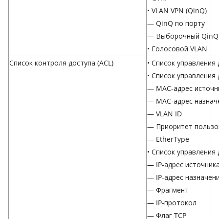
• VLAN VPN (QinQ)
— QinQ по порту
— Выборочный QinQ
• Голосовой VLAN
Список контроля доступа (ACL)
• Список управления 
• Список управления
— MAC-адрес источн
— MAC-адрес назнач
— VLAN ID
— Приоритет пользо
— EtherType
• Список управления 
— IP-адрес источник
— IP-адрес назначен
— Фрагмент
— IP-протокол
— Флаг TCP