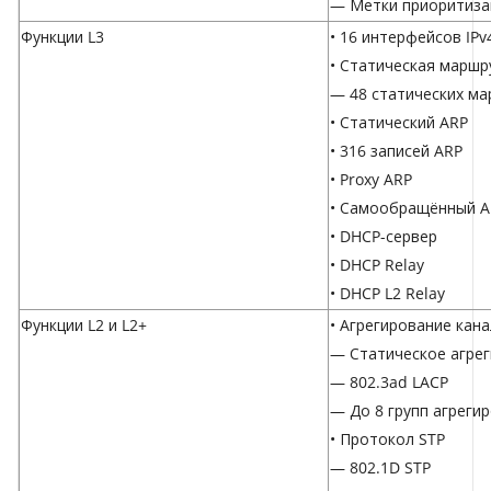
— Метки приоритиза
Функции L3
• 16 интерфейсов IPv
• Статическая маршр
— 48 статических м
• Статический ARP
• 316 записей ARP
• Proxy ARP
• Самообращённый A
• DHCP-сервер
• DHCP Relay
• DHCP L2 Relay
Функции L2 и L2+
• Агрегирование кан
— Статическое агре
— 802.3ad LACP
— До 8 групп агрегир
• Протокол STP
— 802.1D STP