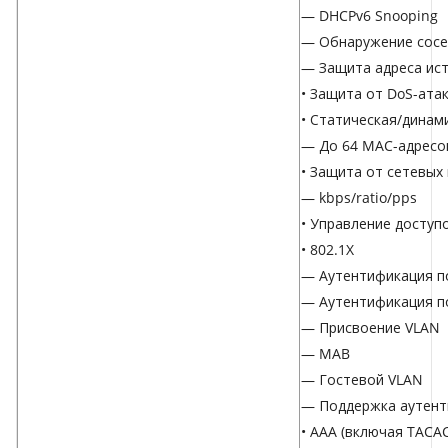
— DHCPv6 Snooping
— Обнаружение сосе
— Защита адреса ист
• Защита от DoS-ата
• Статическая/динам
— До 64 MAC-адресо
• Защита от сетевых 
— kbps/ratio/pps
• Управление доступ
• 802.1X
— Аутентификация п
— Аутентификация п
— Присвоение VLAN
— MAB
— Гостевой VLAN
— Поддержка аутент
• AAA (включая TACA