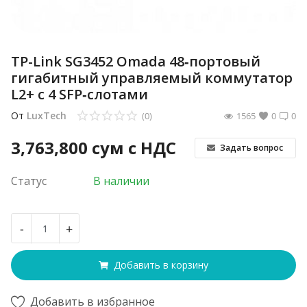
TP-Link SG3452 Omada 48‑портовый
гигабитный управляемый коммутатор
L2+ с 4 SFP‑слотами
От
LuxTech
(0)
1565
0
0
3,763,800
сум с НДС
Задать вопрос
Статус
В наличии
-
+
Добавить в корзину
Добавить в избранное