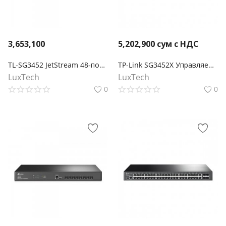
3,653,100
5,202,900
сум с НДС
TL-SG3452 JetStream 48‑портовый гигабитный управляемый коммутатор 2‑го уровня с 4 SFP‑слотами
TP-Link SG3452X Управляемый коммутатор Omada уровня 2+ с 48 гигабитными портами и 4 портами SFP+
LuxTech
LuxTech
0
0