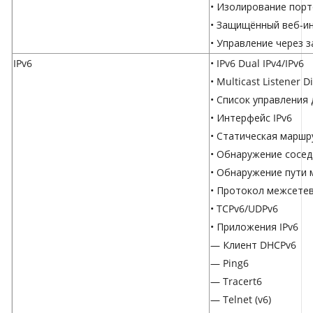
• Изолирование пор
• Защищённый веб-ин
• Управление через 
IPv6
• IPv6 Dual IPv4/IPv6
• Multicast Listener 
• Список управления 
• Интерфейс IPv6
• Статическая маршр
• Обнаружение сосед
• Обнаружение пути 
• Протокол межсетев
• TCPv6/UDPv6
• Приложения IPv6
— Клиент DHCPv6
— Ping6
— Tracert6
— Telnet (v6)