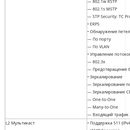
— 802.1w RSTP
— 802.1s MSTP
— STP Security: TC Pro
• ERPS
• Обнаружение петель
— По порту
— По VLAN
• Управление потоко
— 802.3x
— Предотвращение 
• Зеркалирование
— Зеркалирование п
— Зеркалирование C
— One-to-One
— Many-to-One
— Входящий трафик 
L2 Мультикаст
• Поддержка 511 (IPv4