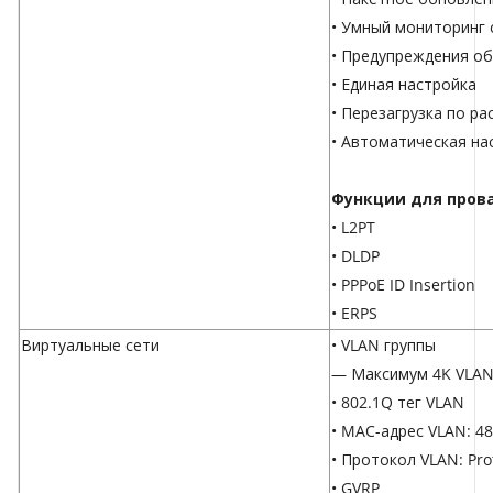
• Умный мониторинг 
• Предупреждения об
• Единая настройка
• Перезагрузка по р
• Автоматическая на
Функции для пров
• L2PT
• DLDP
• PPPoE ID Insertion
• ERPS
Виртуальные сети
• VLAN группы
— Максимум 4K VLAN
• 802.1Q тег VLAN
• MAC-адрес VLAN: 48
• Протокол VLAN: Prot
• GVRP