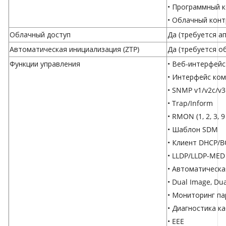
•
Программный 
•
Облачный кон
Облачный доступ
Да (требуется а
Автоматическая инициализация (ZTP)
Да (требуется
о
Функции управления
• Веб-интерфейс
• Интерфейс кома
• SNMP v1/v2c/v3
• Trap/Inform
• RMON (1, 2, 3, 9
• Шаблон SDM
• Клиент DHCP/
• LLDP/LLDP-MED
• Автоматическа
• Dual Image, Dua
• Мониторинг п
• Диагностика к
• EEE