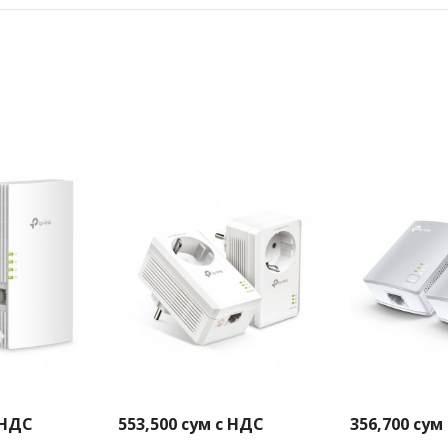
 НДС
553,500
сум с НДС
356,700
сум