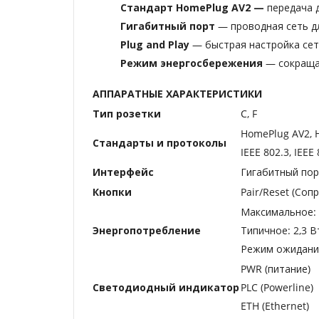
Стандарт HomePlug AV2 —
передача 
Гигабитный порт
— проводная сеть дл
Plug and Play
— быстрая настройка сет
Режим энергосбережения
— сокраща
АППАРАТНЫЕ ХАРАКТЕРИСТИКИ
Тип розетки
C, F
HomePlug AV2, H
Стандарты и протоколы
IEEE 802.3, IEEE
Интерфейс
Гигабитный пор
Кнопки
Pair/Reset (Соп
Максимальное: 2
Энергопотребление
Типичное: 2,3 Вт
Режим ожидания:
PWR (питание)
Светодиодный индикатор
PLC (Powerline)
ETH (Ethernet)