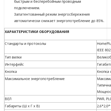
быстрым и бесперебойным проводным
подключением.
Запатентованный режим энергосбережения
автоматически снижает энергопотребление до 85%.
ХАРАКТЕРИСТИКИ ОБОРУДОВАНИЯ
Стандарты и протоколы
HomePlu
IEEE 802
Тип вилки
Велико
Интерфейс
Гигабит
Кнопка
Кнопка 
Максимальное энергопотребление
Максима
Типична
Мощност
ВЕЛ
PWR, PL
Габариты (Ш x Г x В)
2,6*2,0*