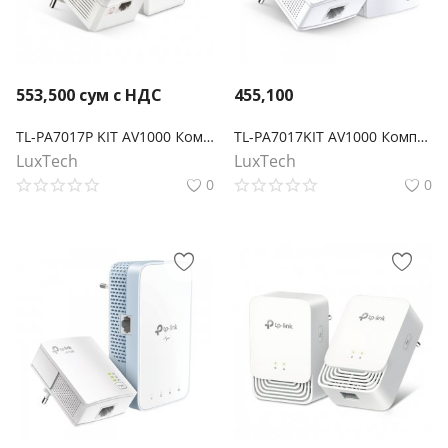
553,500
сум с НДС
455,100
TL-PA7017P KIT AV1000 Комплект гигабитных Powerline-адаптеров со встроенной розеткой
TL-PA7017KIT AV1000 Комплект гигабитных адаптеров Powerline
LuxTech
LuxTech
0
0