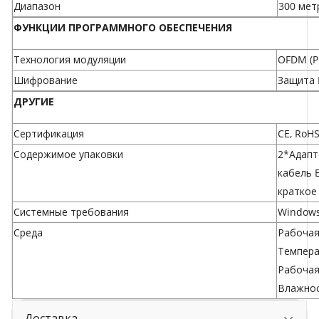
Диапазон
300 мет
ФУНКЦИИ ПРОГРАММНОГО ОБЕСПЕЧЕНИЯ
Технология модуляции
OFDM (P
Шифрование
Защита 
ДРУГИЕ
Сертификация
CE, RoH
Содержимое упаковки
2*Адапте
кабель E
краткое
Системные требования
Windows 
Среда
Рабочая
Температ
Рабочая
Влажнос
Доставка