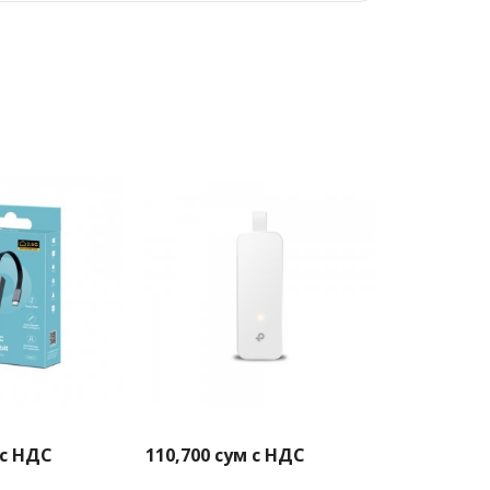
 с НДС
110,700
сум с НДС