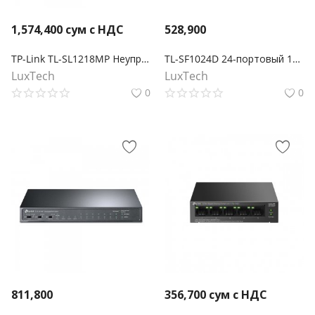
1,574,400
сум с НДС
528,900
TP-Link TL-SL1218MP Неуправляемый коммутатор PoE+ на 16 портов 10/100 Мбит/с и 2 гигабитных порта
TL-SF1024D 24-портовый 10/100 Мбит/с настольный/монтируемый в стойку коммутатор
LuxTech
LuxTech
0
0
811,800
356,700
сум с НДС