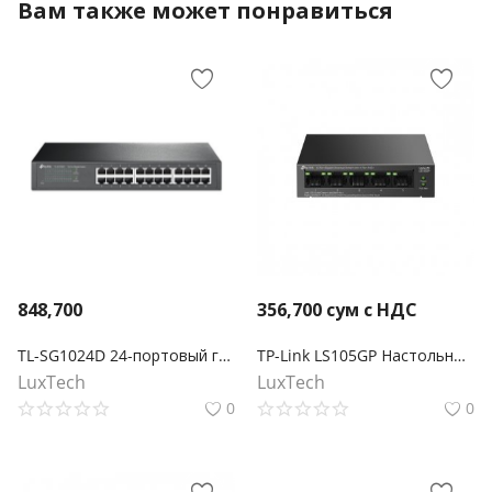
Вам также может понравиться
848,700
356,700
сум с НДС
TL-SG1024D 24-портовый гигабитный настольный/монтируемый в стойку коммутатор
TP-Link LS105GP Настольный коммутатор с 5 гигабитными портами (4 порта PoE+)
LuxTech
LuxTech
0
0