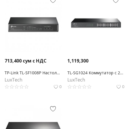
713,400
сум с НДС
1,119,300
TP-Link TL-SF1008P Настольный коммутатор с 8 портами 10/100 Мбит/с (4 порта PoE+)
TL-SG1024 Коммутатор с 24 гигабитными портами для размещения в стойке
LuxTech
LuxTech
0
0