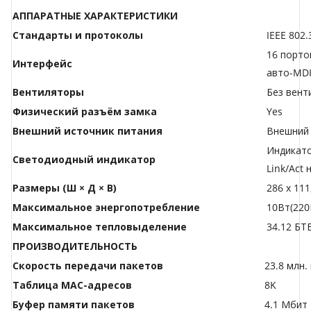
АППАРАТНЫЕ ХАРАКТЕРИСТИКИ
Стандарты и протоколы
IEEE 802.
16 порто
Интерфейс
авто-MDI
Вентиляторы
Без вент
Физический разъём замка
Yes
Внешний источник питания
Внешний 
Индикато
Светодиодный индикатор
Link/Act 
Размеры (Ш × Д × В)
286 х 111
Максимальное энергопотребление
10Вт(220
Максимальное тепловыделение
34.12 БТ
ПРОИЗВОДИТЕЛЬНОСТЬ
Скорость передачи пакетов
23.8 млн.
Таблица МАС-адресов
8K
Буфер памяти пакетов
4.1 Мбит