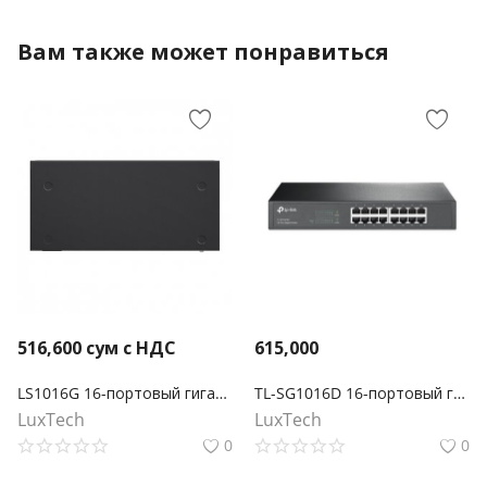
Вам также может понравиться
516,600
сум с НДС
615,000
LS1016G 16-портовый гигабитный настольный/стоечный коммутатор
TL-SG1016D 16-портовый гигабитный настольный/монтируемый в стойку коммутатор
LuxTech
LuxTech
0
0