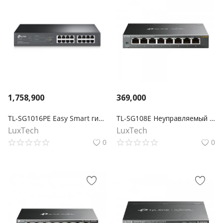
1,758,900
369,000
TL-SG1016PE Easy Smart гигабитный 16‑портовый коммутатор с 8 портами PoE+
TL-SG108E Неуправляемый гигабитный 8‑портовый коммутатор
LuxTech
LuxTech
0
0