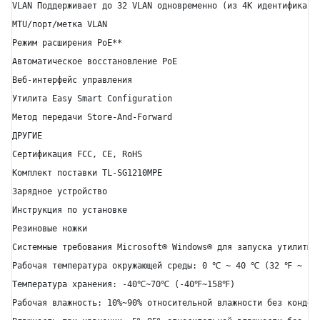
VLAN Поддерживает до 32 VLAN одновременно (из 4K идентификатор
MTU/порт/метка VLAN

Режим расширения PoE**

Автоматическое восстановление PoE

Веб-интерфейс управления

Утилита Easy Smart Configuration

Метод передачи Store-And-Forward

ДРУГИЕ

Сертификация FCC, CE, RoHS

Комплект поставки TL-SG1210MPE

Зарядное устройство

Инструкция по установке

Резиновые ножки

Системные требования Microsoft® Windows® для запуска утилиты

Рабочая температура окружающей среды: 0 ℃ ~ 40 ℃ (32 ℉ ~ 104
Температура хранения: -40℃~70℃ (-40℉~158℉)

Рабочая влажность: 10%~90% относительной влажности без конденс