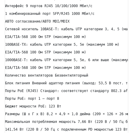
Интерфейс 9 портов RJ45 10/100/1000 Мбит/с

1 комбинированный порт SFP/RJ45 1000 Мбит/с

АВТО согласование/АВТО MDI/MDIX

Сетевой носитель 10BASE-T: кабель UTP категории 3, 4, 5 (макси
EIA/TIA-568 100 Ом STP (максимум 100 м)

100BASE-TX: кабель UTP категории 5, 5e (максимум 100 м)

EIA/TIA-568 100 Ом STP (максимум 100 м)

1000BASE-T: кабель UTP категории 5, 5e, 6 или выше (максимум 1
EIA/TIA-568 100 Ом STP (максимум 100 м)

Количество вентиляторов Безвентиляторный

Блок питания Внешний адаптер питания (выход: 53,5 В пост. тока
Порты PoE (RJ45) Стандарт: соответствует стандарту 802.3 af/at
Порты PoE: порт 1 — порт 8

Бюджет мощности PoE: 123 Вт

Размеры (Ш x Г x В) 8,2 × 4,9 × 1,0 дюйма (209 × 126 × 26 мм)

Максимальная потребляемая мощность 7,66 Вт (220 В / 50 Гц без 
141,54 Вт (220 В / 50 Гц с подключенным PD мощностью 123 Вт)
