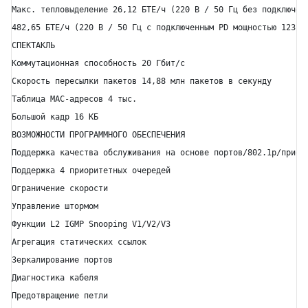
Макс. тепловыделение 26,12 БТЕ/ч (220 В / 50 Гц без подключенн
482,65 БТЕ/ч (220 В / 50 Гц с подключенным PD мощностью 123 Вт
СПЕКТАКЛЬ

Коммутационная способность 20 Гбит/с

Скорость пересылки пакетов 14,88 млн пакетов в секунду

Таблица MAC-адресов 4 тыс.

Большой кадр 16 КБ

ВОЗМОЖНОСТИ ПРОГРАММНОГО ОБЕСПЕЧЕНИЯ

Поддержка качества обслуживания на основе портов/802.1p/приори
Поддержка 4 приоритетных очередей

Ограничение скорости

Управление штормом

Функции L2 IGMP Snooping V1/V2/V3

Агрегация статических ссылок

Зеркалирование портов

Диагностика кабеля

Предотвращение петли
