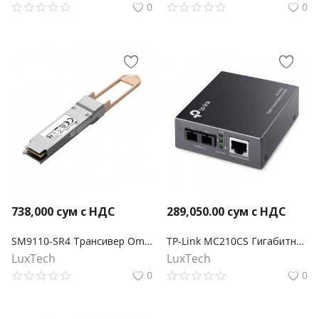
0
0
738,000
сум с НДС
289,050.00
сум с НДС
SM9110-SR4 Трансивер Omada 100GBASE-SR4 QSFP28
TP-Link MC210CS Гигабитный Ethernet медиаконвертер
LuxTech
LuxTech
0
0