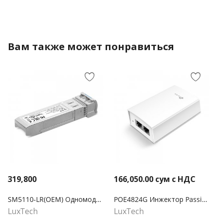
Вам также может понравиться
319,800
166,050.00
сум с НДС
SM5110-LR(OEM) Одномодовый 10GBase-SR SFP+ LC трансивер Omada
POE4824G Инжектор Passive PoE 48 В
LuxTech
LuxTech