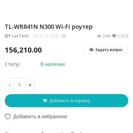
TL-WR841N N300 Wi-Fi роутер
От
LuxTech
(0)
2346
2
0
156,210.00
Задать вопрос
Статус
В наличии
-
+
Добавить в корзину
Добавить в избранное