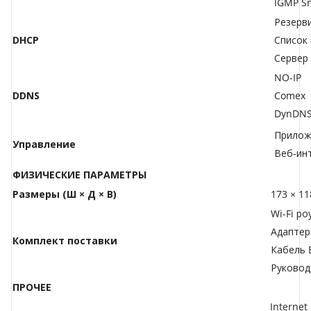
IGMP S
Резерв
DHCP
Список
Сервер
NO-IP
DDNS
Comex
DynDN
Прилож
Управление
Веб-ин
ФИЗИЧЕСКИЕ ПАРАМЕТРЫ
Размеры (Ш × Д × В)
173 × 11
Wi-Fi р
Адаптер
Комплект поставки
Кабель E
Руковод
ПРОЧЕЕ
Internet