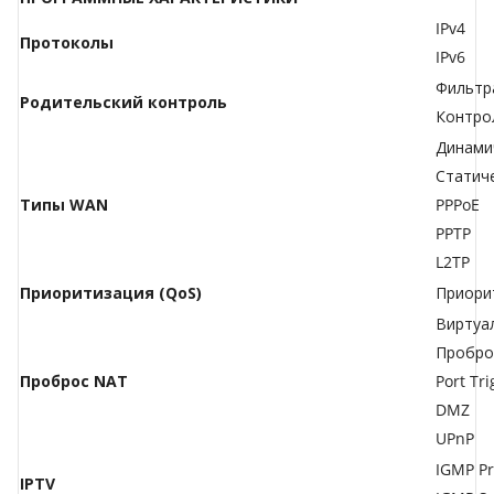
IPv4
Протоколы
IPv6
Фильтр
Родительский контроль
Контро
Динами
Статиче
Типы WAN
PPPoE
PPTP
L2TP
Приоритизация (QoS)
Приори
Виртуа
Пробро
Проброс NAT
Port Tr
DMZ
UPnP
IGMP Pr
IPTV