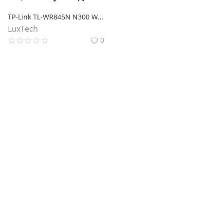
TP-Link TL-WR845N N300 Wi-Fi роутер
LuxTech
0