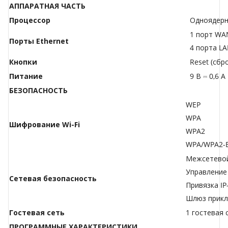
АППАРАТНАЯ ЧАСТЬ
Процессор
Одноядерн
1 порт WA
Порты Ethernet
4 порта LA
Кнопки
Reset (сбр
Питание
9 В ⎓ 0,6 А
БЕЗОПАСНОСТЬ
WEP
WPA
Шифрование Wi-Fi
WPA2
WPA/WPA2-En
Межсетевой
Управление
Сетевая безопасность
Привязка IP
Шлюз прикл
Гостевая сеть
1 гостевая 
ПРОГРАММНЫЕ ХАРАКТЕРИСТИКИ