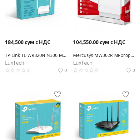
184,500
сум с НДС
104,550.00
сум с НДС
TP-Link TL-WR820N N300 Многорежимный Wi‑Fi роутер
Mercusys MW302R Многорежимный Wi‑Fi роутер N300
LuxTech
LuxTech
0
0