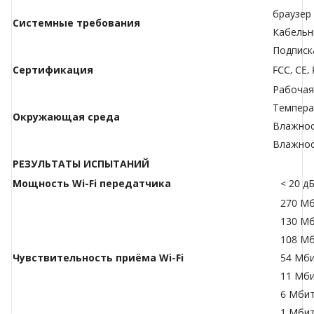
браузер 
Системные требования
Кабельн
Подписк
Сертификация
FCC, CE,
Рабочая
Температ
Окружающая среда
Влажнос
Влажнос
РЕЗУЛЬТАТЫ ИСПЫТАНИЙ
Мощность Wi-Fi передатчика
< 20 д
270 Мб
130 Мб
108 Мб
Чувствительность приёма Wi-Fi
54 Мби
11 Мби
6 Мбит
1 Мбит