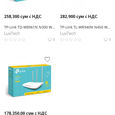
258,300
сум с НДС
282,900
сум с НДС
TP-Link TD-W8961N N300 Wi-Fi роутер с ADSL2+ модемом
TP-Link TL-WR940N N450 Wi-Fi роутер
LuxTech
LuxTech
0
0
178,350.00
сум с НДС