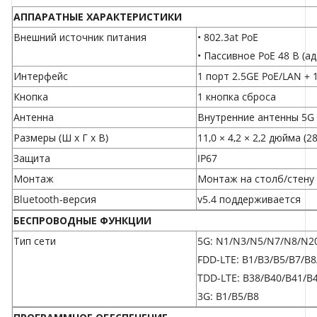
АППАРАТНЫЕ ХАРАКТЕРИСТИКИ
Внешний источник питания
• 802.3at PoE
• Пассивное PoE 48 В (а
Интерфейс
1 порт 2.5GE PoE/LAN + 
Кнопка
1 кнопка сброса
Антенна
Внутренние антенны 5G
Размеры (Ш x Г x В)
11,0 × 4,2 × 2,2 дюйма (28
Защита
IP67
Монтаж
Монтаж на столб/стену
Bluetooth-версия
v5.4 поддерживается
БЕСПРОВОДНЫЕ ФУНКЦИИ
Тип сети
5G: N1/N3/N5/N7/N8/N2
FDD-LTE: B1/B3/B5/B7/B
TDD-LTE: B38/B40/B41/B
3G: B1/B5/B8