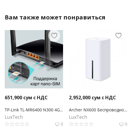
Вам также может понравиться
651,900
сум с НДС
2,952,000
сум с НДС
TP-Link TL-MR6400 N300 4G LTE Wi-Fi роутер
Archer NX600 Беспроводной двухдиапазонный 5G маршрутизатор AX3600 2,5 Гбит/с
LuxTech
LuxTech
0
0