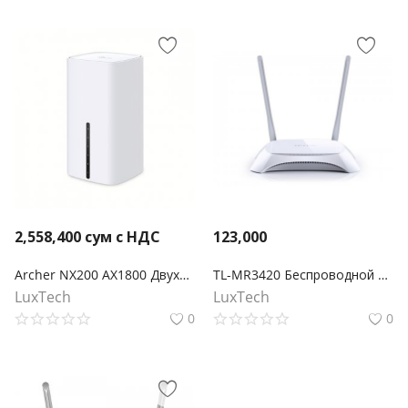
2,558,400
сум с НДС
123,000
Archer NX200 AX1800 Двухдиапазонный беспроводной гигабитный 5G-маршрутизатор
TL-MR3420 Беспроводной 3G/4G-маршрутизатор серии N, скорость до 300 Мбит/с
LuxTech
LuxTech
0
0