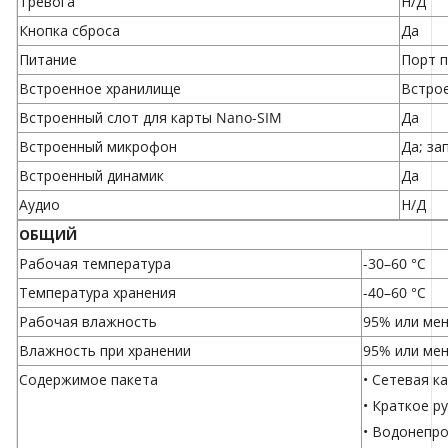
Тревога
Н/Д
Кнопка сброса
Да
Питание
Порт п
Встроенное хранилище
Встрое
Встроенный слот для карты Nano-SIM
Да
Встроенный микрофон
Да; за
Встроенный динамик
Да
Аудио
Н/Д
ОБЩИЙ
Рабочая температура
-30–60 °С
Температура хранения
-40–60 °С
Рабочая влажность
95% или мен
Влажность при хранении
95% или мен
Содержимое пакета
• Сетевая к
• Краткое р
• Водонепр