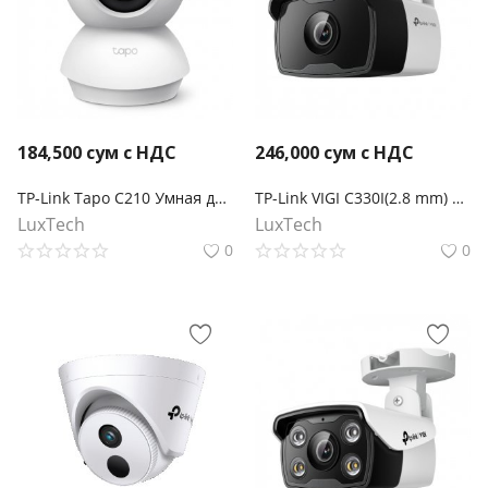
184,500
сум с НДС
246,000
сум с НДС
TP-Link Tapo C210 Умная домашняя поворотная камера
TP-Link VIGI C330I(2.8 mm) Уличная цилиндрическая камера 3 Мп с ИК‑подсветкой
LuxTech
LuxTech
0
0