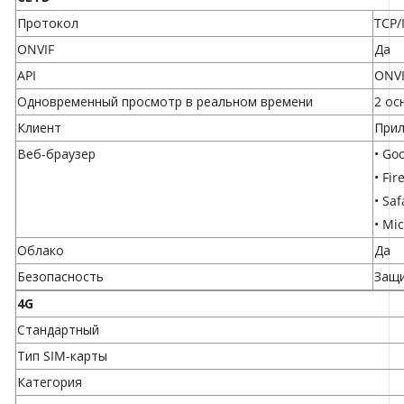
Протокол
TCP/
ONVIF
Да
API
ONVI
Одновременный просмотр в реальном времени
2 ос
Клиент
Прил
Веб-браузер
• Go
• Fi
• Sa
• Mi
Облако
Да
Безопасность
Защи
4G
Стандартный
Тип SIM-карты
Категория