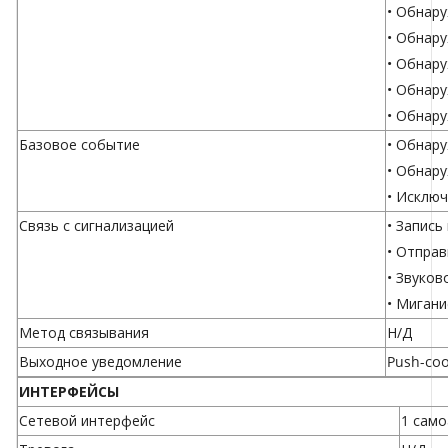
• Обнар
• Обнар
• Обнар
• Обнар
• Обнар
Базовое событие
• Обнар
• Обнар
• Исключ
Связь с сигнализацией
• Запись
• Отпра
• Звуко
• Мигани
Метод связывания
Н/Д
Выходное уведомление
Push-со
ИНТЕРФЕЙСЫ
Сетевой интерфейс
1 само