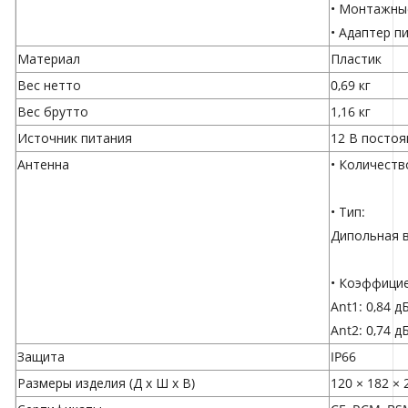
• Монтажны
• Адаптер п
Материал
Пластик
Вес нетто
0,69 кг
Вес брутто
1,16 кг
Источник питания
12 В постоя
Антенна
• Количеств
• Тип:
Дипольная в
• Коэффицие
Ant1: 0,84 
Ant2: 0,74 
Защита
IP66
Размеры изделия (Д x Ш x В)
120 × 182 × 