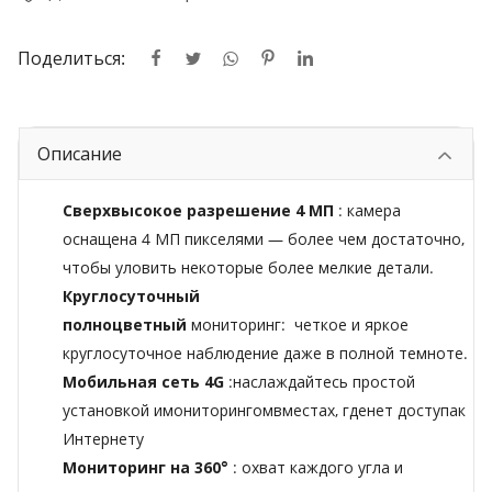
Поделиться:
Описание
Сверхвысокое
разрешение
4 МП
: камера
оснащена 4 МП пикселями — более чем достаточно,
чтобы уловить некоторые более мелкие детали.
Круглосуточный
полноцветный
мониторинг:
четкое и яркое
круглосуточное наблюдение даже в полной темноте.
Мобильная сеть 4G
:
наслаждайтесь простой
установкой и
мониторингом
в
местах, где
нет доступа
к
Интернету
Мониторинг на 360°
: охват каждого угла и