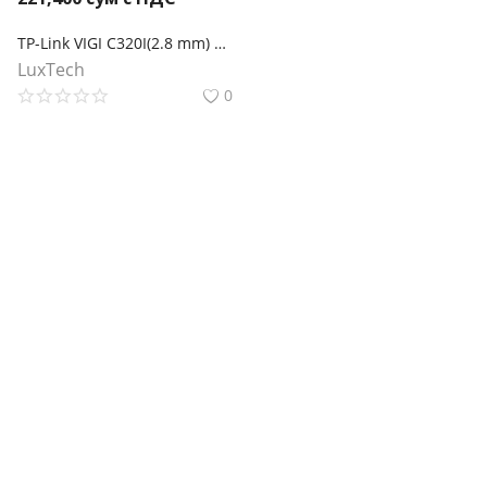
TP-Link VIGI C320I(2.8 mm) Уличная цилиндрическая камера 2 Мп с ИК‑подсветкой
LuxTech
0