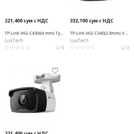
221,400
сум с НДС
332,100
сум с НДС
TP-Link VIGI C430I(4 mm) Турельная камера 3 Мп с ИК‑подсветкой
TP-Link VIGI C340(2.8mm) Уличная цилиндрическая камера 4 Мп с цветным ночным видением
LuxTech
LuxTech
0
0
221,400
сум с НДС