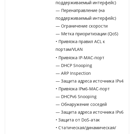
поддерживаемый интерфейс)
— Перенаправление (на
поддерживаемый интерфейс)
— Ограничение скорости
— Метка приоритизации (QoS)
• Привязка правил ACL к
портам/VLAN
• Привязка IP-MAC-порт
— DHCP Snooping
— ARP Inspection
— Защита адреса источника IPv4
• Привязка IPм6-MAC-порт
— DHCPv6 Snooping
— Обнаружение соседей
— Защита адреса источника IPv6
• Защита от DoS-атак
• Статическая/динамическая/