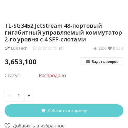
TL-SG3452 JetStream 48‑портовый
гигабитный управляемый коммутатор
2‑го уровня с 4 SFP‑слотами
От
LuxTech
(0)
2955
0
0
3,653,100
Задать вопрос
Статус
Распродано
-
+
Добавить в корзину
Добавить в избранное