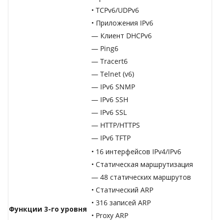
• TCPv6/UDPv6
• Приложения IPv6
— Клиент DHCPv6
— Ping6
— Tracert6
— Telnet (v6)
— IPv6 SNMP
— IPv6 SSH
— IPv6 SSL
— HTTP/HTTPS
— IPv6 TFTP
• 16 интерфейсов IPv4/IPv6
• Статическая маршрутизация
— 48 статических маршрутов
• Статический ARP
• 316 записей ARP
Функции 3-го уровня
• Proxy ARP