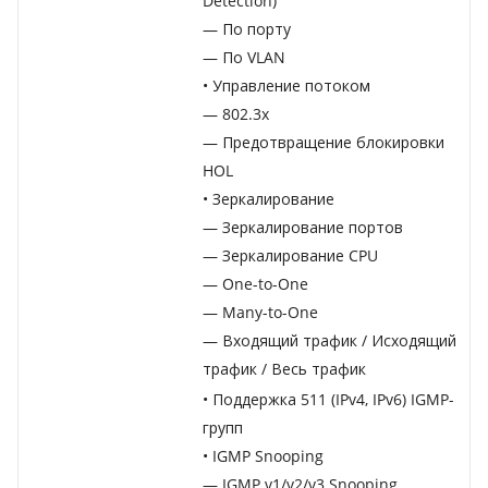
Detection)
— По порту
— По VLAN
• Управление потоком
— 802.3x
— Предотвращение блокировки
HOL
• Зеркалирование
— Зеркалирование портов
— Зеркалирование CPU
— One-to-One
— Many-to-One
— Входящий трафик / Исходящий
трафик / Весь трафик
• Поддержка 511 (IPv4, IPv6) IGMP-
групп
• IGMP Snooping
— IGMP v1/v2/v3 Snooping