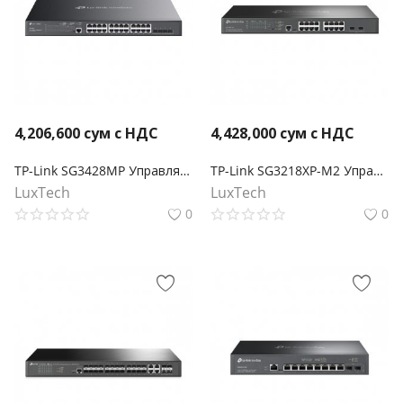
4,206,600
сум с НДС
4,428,000
сум с НДС
TP-Link SG3428MP Управляемый коммутатор Omada уровня 2+ с 24 гигабитными портами PoE+ и 4 портами SFP
TP-Link SG3218XP-M2 Управляемый коммутатор Omada уровня 2+ с 16 портами 2,5 Гбит/с (8 портов PoE+) и 2 портами SFP+
LuxTech
LuxTech
0
0