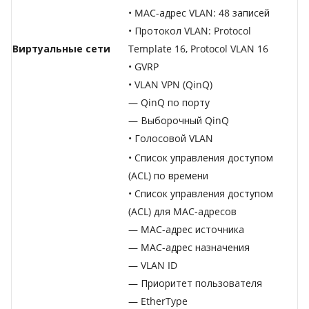
• MAC-адрес VLAN: 48 записей
• Протокол VLAN: Protocol
Виртуальные сети
Template 16, Protocol VLAN 16
• GVRP
• VLAN VPN (QinQ)
— QinQ по порту
— Выборочный QinQ
• Голосовой VLAN
• Список управления доступом
(ACL) по времени
• Список управления доступом
(ACL) для MAC-адресов
— MAC-адрес источника
— MAC-адрес назначения
— VLAN ID
— Приоритет пользователя
— EtherType