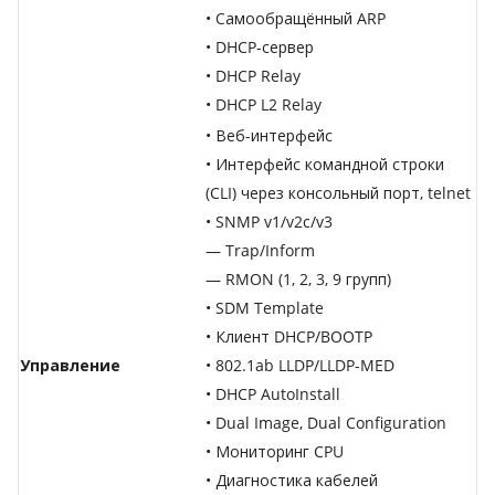
• Самообращённый ARP
• DHCP-сервер
• DHCP Relay
• DHCP L2 Relay
• Веб-интерфейс
• Интерфейс командной строки
(CLI) через консольный порт, telnet
• SNMP v1/v2c/v3
— Trap/Inform
— RMON (1, 2, 3, 9 групп)
• SDM Template
• Клиент DHCP/BOOTP
Управление
• 802.1ab LLDP/LLDP-MED
• DHCP AutoInstall
• Dual Image, Dual Configuration
• Мониторинг CPU
• Диагностика кабелей