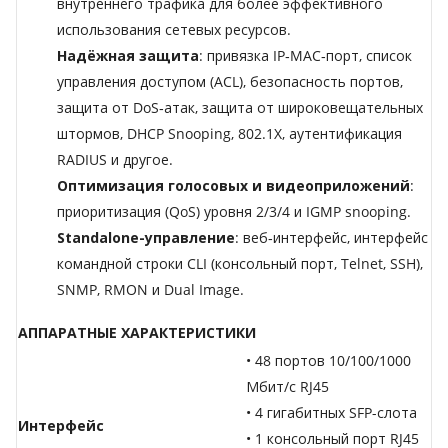
внутреннего трафика для более эффективного
использования сетевых ресурсов.
Надёжная защита
: привязка IP‑MAC‑порт, список
управления доступом (ACL), безопасность портов,
защита от DoS‑атак, защита от широковещательных
штормов, DHCP Snooping, 802.1X, аутентификация
RADIUS и другое.
Оптимизация голосовых и видеоприложений
:
приоритизация (QoS) уровня 2/3/4 и IGMP snooping.
Standalone-управление
: веб‑интерфейс, интерфейс
командной строки CLI (консольный порт, Telnet, SSH),
SNMP, RMON и Dual Image.
АППАРАТНЫЕ ХАРАКТЕРИСТИКИ
• 48 портов 10/100/1000
Мбит/с RJ45
• 4 гигабитных SFP-слота
Интерфейс
• 1 консольный порт RJ45