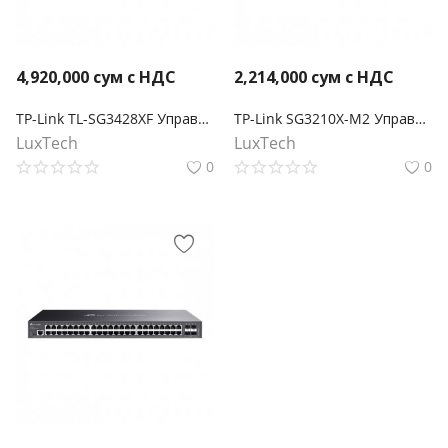
4,920,000
сум с НДС
2,214,000
сум с НДС
TP-Link TL-SG3428XF Управляемый коммутатор JetStream уровня 2+ с 20 гигабитными портами SFP, 4 портами SFP+ и 4 комбинированными портами SFP/RJ45
TP-Link SG3210X-M2 Управляемый коммутатор Omada L2+ с 8 портами 2.5G
LuxTech
LuxTech
0
0