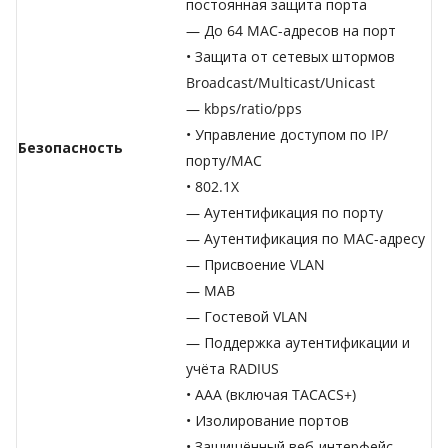
постоянная защита порта
— До 64 MAC-адресов на порт
• Защита от сетевых штормов
Broadcast/Multicast/Unicast
— kbps/ratio/pps
• Управление доступом по IP/
Безопасность
порту/MAC
• 802.1X
— Аутентификация по порту
— Аутентификация по MAC-адресу
— Присвоение VLAN
— MAB
— Гостевой VLAN
— Поддержка аутентификации и
учёта RADIUS
• AAA (включая TACACS+)
• Изолирование портов
• Защищённый веб-интерфейс