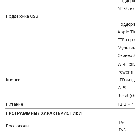
Поддерж
NTFS, ex
Поддержка USB
Поддерж
Apple T
FTP-сер
Мультим
Сервер 
Wi-Fi (вк
Power (п
Кнопки
LED (инд
WPS
Reset (с
Питание
12 В ⎓ 4
ПРОГРАММНЫЕ ХАРАКТЕРИСТИКИ
IPv4
Протоколы
IPv6