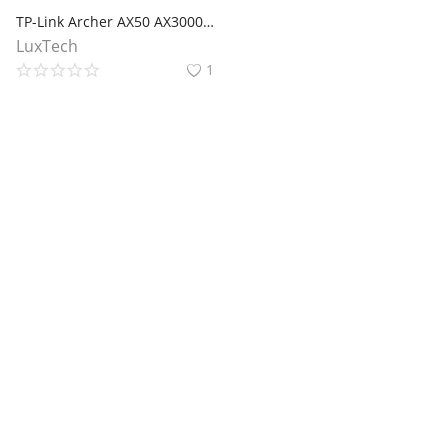
TP-Link Archer AX50 AX3000 Двухдиапазонный гигабитный Wi‑Fi 6 роутер
LuxTech
1