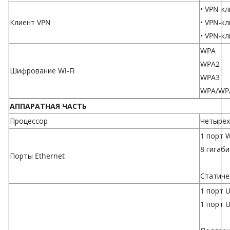
• VPN-к
Клиент VPN
• VPN-к
• VPN-кл
WPA
WPA2
Шифрование Wi-Fi
WPA3
WPA/WPA2
АППАРАТНАЯ ЧАСТЬ
Процессор
Четырёх
1 порт 
8 гигаб
Порты Ethernet
Статиче
1 порт U
1 порт U