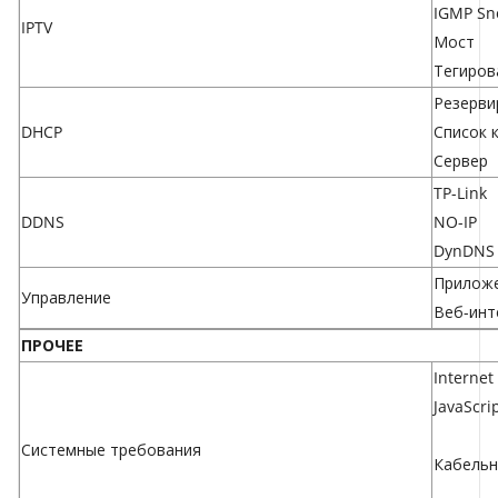
IGMP Sn
IPTV
Мост
Тегиров
Резерви
DHCP
Список 
Сервер
TP-Link
DDNS
NO-IP
DynDNS
Приложе
Управление
Веб-инт
ПРОЧЕЕ
Internet
JavaScri
Системные требования
Кабельн