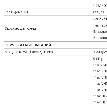
Подписк
Сертификация
FCC, CE,
Рабочая
Темпера
Окружающая среда
Влажнос
Влажнос
РЕЗУЛЬТАТЫ ИСПЫТАНИЙ
Мощность Wi-Fi передатчика
< 20 дБм
5 ГГц:
11a 6 Мб
11ac VH
11ac VH
11ac VH
11ac VH
11ax HE
11ax HE