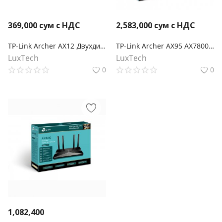
369,000
сум с НДС
2,583,000
сум с НДС
TP-Link Archer AX12 Двухдиапазонный гигабитный роутер Wi‑Fi AX1500 с поддержкой Mesh
TP-Link Archer AX95 AX7800 Беспроводной трехдиапазонный мультигигабитный MU-MIMO маршрутизатор Wi-Fi 6 с двумя USB-портами
LuxTech
LuxTech
0
0
1,082,400