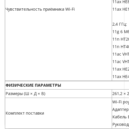
11ax HE
Чувствительность приёмника Wi-Fi
11ax HE
2,4 ГГц:
11g 6 Мб
11n HT2
11n HT4
11ac VH
11ac VH
11ax HE
11ax HE
ФИЗИЧЕСКИЕ ПАРАМЕТРЫ
Размеры (Ш × Д × В)
261,2 × 
Wi-Fi ро
Адаптер
Комплект поставки
Кабель E
Руковод