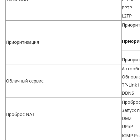
PPTP
L2TP
Приорит
Приори
Приоритизация
Приорит
Автообн
Обновле
Облачный сервис
TP-Link 
DDNS
Проброс
Запуск 
Проброс NAT
DMZ
UPnP
IGMP Pr