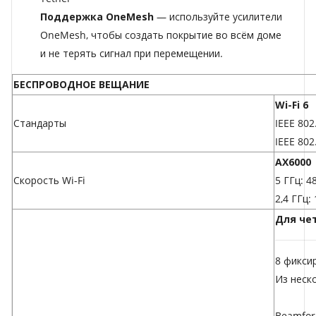
Поддержка OneMesh
— используйте
усилители
OneMesh, чтобы создать покрытие во всём доме
и не терять сигнал при перемещении.
БЕСПРОВОДНОЕ ВЕЩАНИЕ
Wi-Fi 6
Стандарты
IEEE 802
IEEE 802
AX6000
Скорость Wi-Fi
5 ГГц: 4
2,4 ГГц:
Для че
8 фикси
Из неск
Beamfor