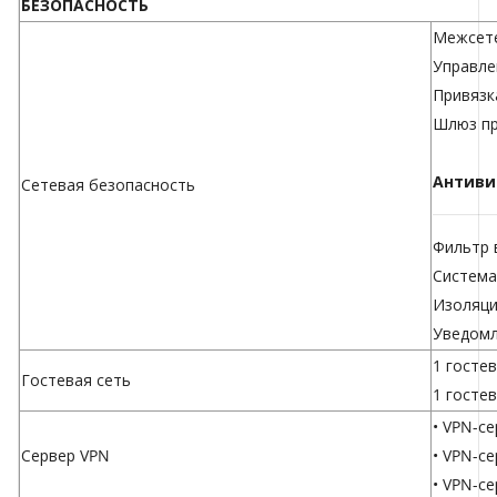
БЕЗОПАСНОСТЬ
Межсете
Управле
Привязк
Шлюз пр
Антиви
Сетевая безопасность
Фильтр 
Система
Изоляци
Уведомл
1 гостев
Гостевая сеть
1 гостев
• VPN-с
Сервер VPN
• VPN-с
• VPN-се