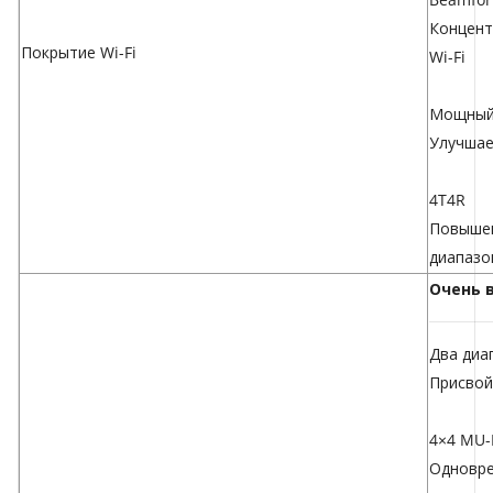
Концент
Покрытие Wi-Fi
Wi-Fi
Мощный
Улучшае
4T4R
Повышен
диапазо
Очень 
Два диа
Присвой
4×4 MU
Одновре