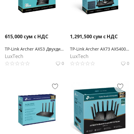
615,000
сум с НДС
1,291,500
сум с НДС
TP-Link Archer AX53 Двухдиапазонный гигабитный Wi‑Fi роутер AX3000 с поддержкой Mesh
TP-Link Archer AX73 AX5400 Двухдиапазонный гигабитный Wi‑Fi 6 роутер
LuxTech
LuxTech
0
0