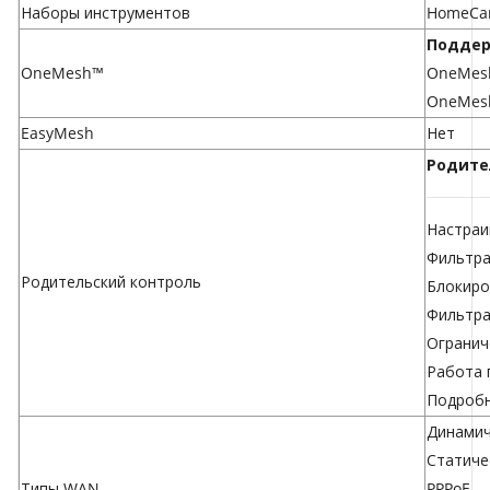
Наборы инструментов
HomeCa
Поддер
OneMesh™
OneMesh
OneMesh
EasyMesh
Нет
Родите
Настраи
Фильтра
Родительский контроль
Блокиро
Фильтра
Огранич
Работа 
Подробн
Динамич
Статиче
Типы WAN
PPPoE