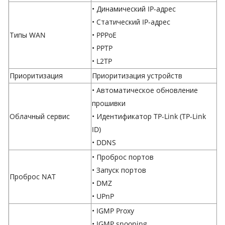
• Динамический IP-адрес
• Статический IP-адрес
Типы WAN
• PPPoE
• PPTP
• L2TP
Приоритизация
Приоритизация устройств
• Автоматическое обновление
прошивки
Облачный сервис
• Идентификатор TP-Link (TP-Link
ID)
• DDNS
• Проброс портов
• Запуск портов
Проброс NAT
• DMZ
• UPnP
• IGMP Proxy
• IGMP snooping