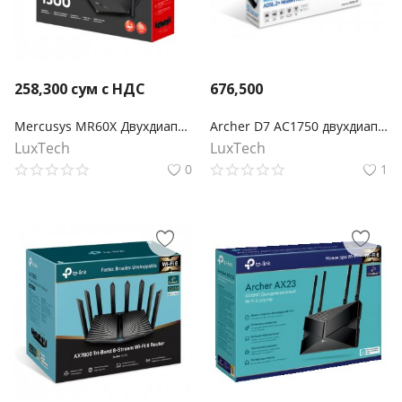
258,300
сум с НДС
676,500
Mercusys MR60X Двухдиапазонный Wi‑Fi роутер AX1500
Archer D7 AC1750 двухдиапазонный беспроводной гигабитный маршрутизатор со встроенным модемом ADSL2+
LuxTech
LuxTech
0
1