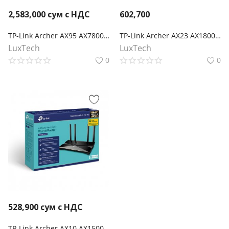
2,583,000
сум с НДС
602,700
TP-Link Archer AX95 AX7800 Беспроводной трехдиапазонный мультигигабитный MU-MIMO маршрутизатор Wi-Fi 6 с двумя USB-портами
TP-Link Archer AX23 AX1800 Двухдиапазонный Wi‑Fi 6 роутер
LuxTech
LuxTech
0
0
528,900
сум с НДС
TP-Link Archer AX10 AX1500 Wi‑Fi 6 роутер