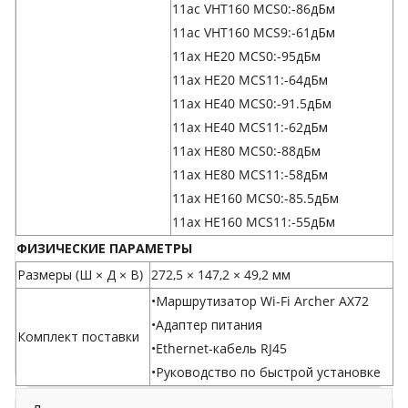
11ac VHT160 MCS0:-86дБм
11ac VHT160 MCS9:-61дБм
11ax HE20 MCS0:-95дБм
11ax HE20 MCS11:-64дБм
11ax HE40 MCS0:-91.5дБм
11ax HE40 MCS11:-62дБм
11ax HE80 MCS0:-88дБм
11ax HE80 MCS11:-58дБм
11ax HE160 MCS0:-85.5дБм
11ax HE160 MCS11:-55дБм
ФИЗИЧЕСКИЕ ПАРАМЕТРЫ
Размеры (Ш × Д × В)
272,5 × 147,2 × 49,2 мм
•
Маршрутизатор Wi-Fi Archer AX72
•Адаптер питания
Комплект поставки
•Ethernet-кабель RJ45
•Руководство по быстрой установке