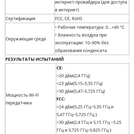
интернет-провайдера (для доступа
в интернет)
Сертификация
FCC, CE, RoHS
• Рабочая температура: 0...+40 °C
• Влажность воздуха при
Окружающая среда
эксплуатации: 10–90% без
образования конденсата
РЕЗУЛЬТАТЫ ИСПЫТАНИЙ
CE:
<20 дБм{2,4 ГГц}
<23 дБм{5,15–5,35 ГГц}
<30 дБм{5,47–5,725 ГГц}
Мощность Wi-Fi
FCC:
передатчика
<24 дБм{5,25 ГГц~5,35 ГГц и
5,47 ГГц~5,725 ГГц }
<30 дБм{2,4 ГГц и 5,15 ГГц ~5,25
ГГц и 5,725 ГГц~5,825 ГГц }