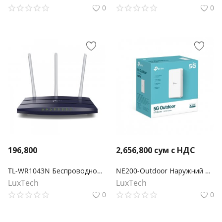
0
0
196,800
2,656,800
сум с НДС
TL-WR1043N Беспроводной гигабитный маршрутизатор серии N, скорость до 450Мбит/с
NE200-Outdoor Наружний 5G маршрутизатор
LuxTech
LuxTech
0
0