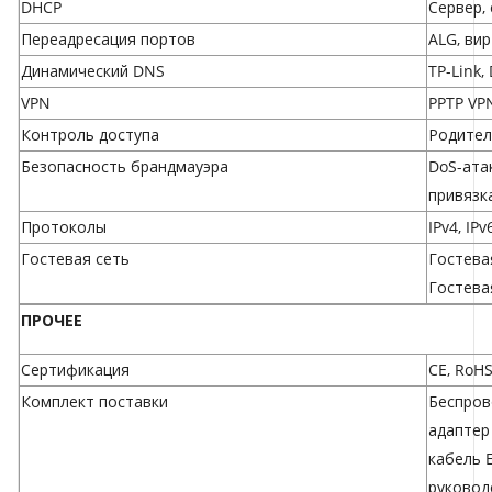
DHCP
Сервер,
Переадресация портов
ALG, ви
Динамический DNS
TP-Link,
VPN
PPTP VP
Контроль доступа
Родител
Безопасность брандмауэра
DoS-ата
привязк
Протоколы
IPv4, IPv
Гостевая сеть
Гостевая
Гостевая
ПРОЧЕЕ
Сертификация
CE, RoH
Комплект поставки
Беспров
адаптер 
кабель E
руковод