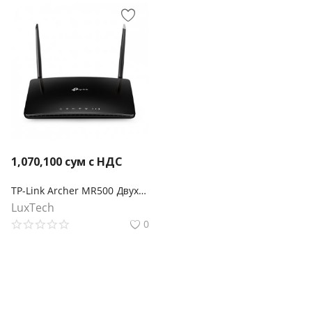
1,070,100
сум с НДС
TP-Link Archer MR500 Двухдиапазонный гигабитный Wi‑Fi роутер AC1200 с поддержкой 4G+ категории 6
LuxTech
0