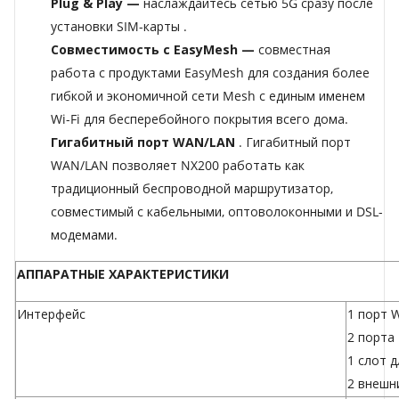
Plug
&
Play —
наслаждайтесь
сетью 5G сразу после
установки SIM-карты
.
Совместимость с EasyMesh —
совместная
работа
с продуктами EasyMesh для создания более
гибкой и экономичной сети Mesh с единым именем
Wi-Fi для бесперебойного покрытия всего дома.
Гигабитный порт
WAN/LAN
. Гигабитный
порт
WAN/LAN позволяет NX200 работать как
традиционный беспроводной маршрутизатор,
совместимый с кабельными, оптоволоконными и DSL-
модемами.
АППАРАТНЫЕ ХАРАКТЕРИСТИКИ
Интерфейс
1 порт 
2 порта
1 слот 
2 внешн