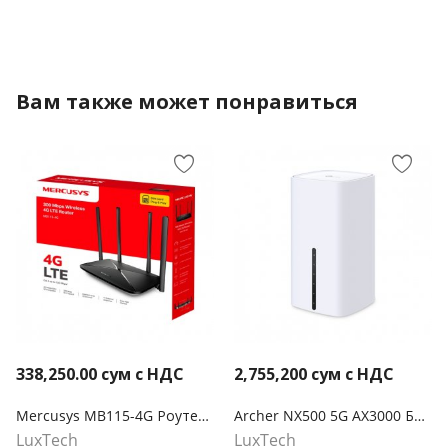
Вам также может понравиться
338,250.00
сум с НДС
2,755,200
сум с НДС
Mercusys MB115-4G Роутер Wi-Fi N300 с поддержкой 4G LTE
Archer NX500 5G AX3000 Беспроводной двухдиапазонный гигабитный маршрутизатор
LuxTech
LuxTech