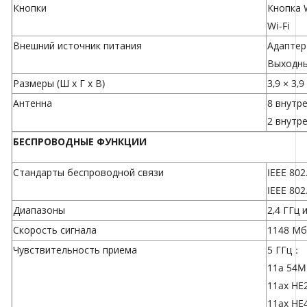
Кнопки
Кнопка 
Wi-Fi
Внешний источник питания
Адаптер
Выходны
Размеры (Ш x Г x В)
3,9 × 3,
Антенна
8 внутре
2 внутр
БЕСПРОВОДНЫЕ ФУНКЦИИ
Стандарты беспроводной связи
IEEE 802
IEEE 802
Диапазоны
2,4 ГГц 
Скорость сигнала
1148 Мби
Чувствительность приема
5 ГГц：
11a 54M
11ax HE
11ax HE