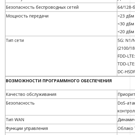
Безопасность беспроводных сетей
64/128-
Мощность передачи
<23 дБм 
<30 дБм 
<20 дБм 
Тип сети
5G: N1/
(2100/1
FDD-LTE:
TDD-LTE:
DC-HSDP
ВОЗМОЖНОСТИ ПРОГРАММНОГО ОБЕСПЕЧЕНИЯ
Качество обслуживания
Приорит
Безопасность
DoS-атак
контрол
Тип WAN
Динамич
Функции управления
Облако 