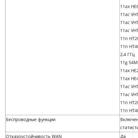
11ax HE
11ac VH
11ac VH
11ac VH
11n HT2
11n HT4
2,4 ГГц
11g 54M
11ax HE
11ax HE
11ac VH
11ac VH
11n HT2
11n HT4
Беспроводные функции
Включен
статист
Отказоустойчивость WAN
Да