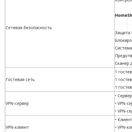
HomeShi
Сетевая безопасность
Защита 
Блокиро
Система
Предотв
Сканер 
1 гостев
Гостевая сеть
1 гостев
1 гостев
• Серве
VPN-сервер
• VPN-с
• VPN-се
• Клиен
VPN-клиент
• VPN-к