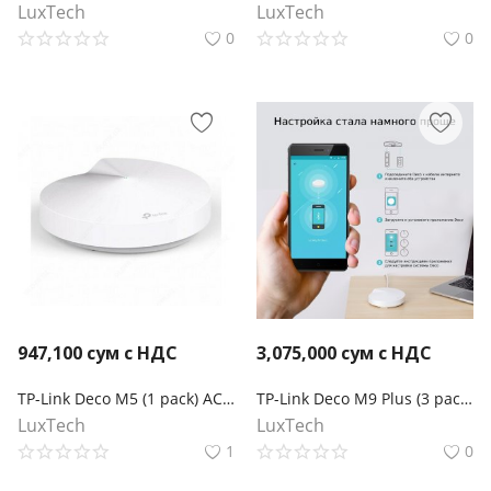
LuxTech
LuxTech
0
0
947,100
сум с НДС
3,075,000
сум с НДС
TP-Link Deco M5 (1 pack) AC1300 Домашняя Mesh Wi-Fi система
TP-Link Deco M9 Plus (3 pack) AC2200 Mesh Wi-Fi система для умного дома
LuxTech
LuxTech
1
0