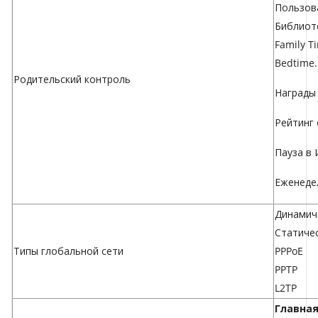
Пользов
Библиот
Family T
Bedtime.
Родительский контроль
Награды
Рейтинг 
Пауза в
Еженеде
Динамиче
Статичес
Типы глобальной сети
PPPoE
PPTP
L2TP
Главная