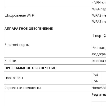
• VPN-кл
WPA-пе
Шифрование Wi-Fi
WPA2-п
WPA3-п
АППАРАТНОЕ ОБЕСПЕЧЕНИЕ
1 порт 2
Ethernet-порты
*На каж
поддерж
Кнопки
Кнопка 
ПРОГРАММНОЕ ОБЕСПЕЧЕНИЕ
IPv4
Протоколы
IPv6
Сервисные комплекты
HomeShi
Родител