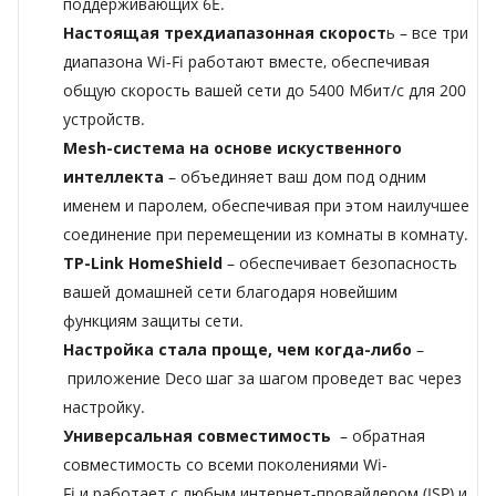
поддерживающих 6E.
Настоящая трехдиапазонная скорост
ь
–
все три
диапазона Wi-Fi работают вместе, обеспечивая
общую скорость вашей сети до 5400 Мбит/с для 200
устройств.
Mesh-система на основе искуственного
интеллекта
–
объединяет ваш дом под одним
именем и паролем, обеспечивая при этом наилучшее
соединение при перемещении из комнаты в комнату.
TP-Link HomeShield
–
обеспечивает безопасность
вашей домашней сети благодаря новейшим
функциям защиты сети.
Настройка стала проще, чем когда-либо
–
приложение Deco шаг за шагом проведет вас через
настройку.
Универсальная совместимость
–
обратная
совместимость со всеми поколениями Wi-
Fi и работает с любым интернет-провайдером (ISP) и