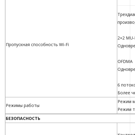
Трехди
произво
2×2 MU
Пропускная способность Wi-Fi
Одновре
OFDMA
Одновре
6 поток
Более ч
Режим 
Режимы работы
Режим т
БЕЗОПАСНОСТЬ
Контрол