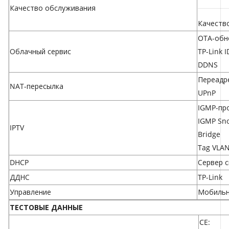
Качество обслуживания
Качеств
OTA-обн
Облачный сервис
TP-Link I
DDNS
Переадр
NAT-пересылка
UPnP
IGMP-пр
IGMP Sn
IPTV
Bridge
Tag VLA
DHCP
Сервер
с
ДДНС
TP-Link
Управление
Мобильн
ТЕСТОВЫЕ ДАННЫЕ
CE: