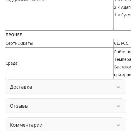
2 × Ада
1 × Рук
ПРОЧЕЕ
Сертификаты
CE, FCC,
Рабочая
Температ
Среда
Влажнос
при хра
Доставка
Отзывы
Комментарии