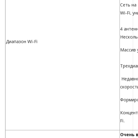
Сеть
на
Wi-Fi, у
4 антен
Несколь
Диапазон Wi-Fi
Массив 
Трехдиа
Недавно
скорост
Формиро
Концент
Fi.
Очень 