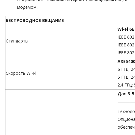
модемом.
БЕСПРОВОДНОЕ ВЕЩАНИЕ
Wi-Fi 6E
IEEE 802
Стандарты
IEEE 802
IEEE 802
AXE540
6 ГГц: 2
Скорость Wi-Fi
5 ГГц: 2
2,4 ГГц:
Для 3-5
Техноло
Опциона
обеспеч