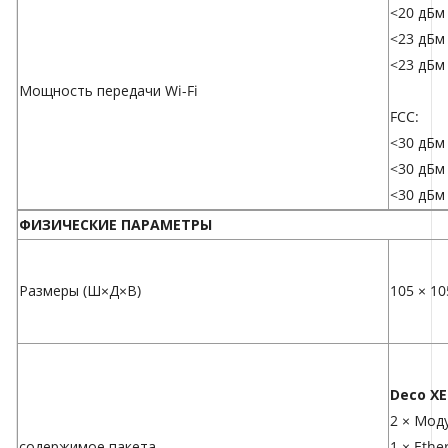
<20 дБм 
<23 дБм 
<23 дБм 
Мощность передачи Wi-Fi
FCC:
<30 дБм 
<30 дБм 
<30 дБм 
ФИЗИЧЕСКИЕ ПАРАМЕТРЫ
Размеры (Ш×Д×В)
105 × 10
Deco XE
2 × Мод
содержимое пакета
1 × Ethe