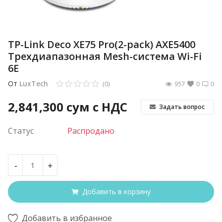
TP-Link Deco XE75 Pro(2-pack) AXE5400
Трехдиапазонная Mesh-система Wi-Fi
6E
От
LuxTech
(0)
957
0
0
2,841,300
сум с НДС
Задать вопрос
Статус
Распродано
-
+
Добавить в корзину
Добавить в избранное