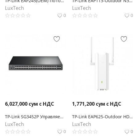
TP-Link EAP245(OEM) Потолочная точка доступа Wi‑Fi AC1750
TP-Link EAP113-Outdoor N300 Наружная точка доступа Wi‑Fi
LuxTech
LuxTech
0
0
6,027,000
сум с НДС
1,771,200
сум с НДС
TP-Link SG3452P Управляемый коммутатор Smart линейки Omada уровня 2+ с 48 гигабитными портами PoE+ и 4 портами SFP
TP-Link EAP625-Outdoor HD AX1800Наружная точка доступа Wi-Fi 6
LuxTech
LuxTech
0
0