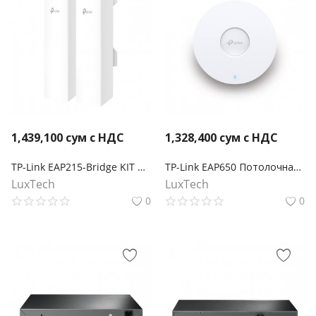
1,439,100
сум с НДС
1,328,400
сум с НДС
TP-Link EAP215-Bridge KIT Беспроводной мост Omada
TP-Link EAP650 Потолочная точка доступа Wi‑Fi AX3000
LuxTech
LuxTech
0
0