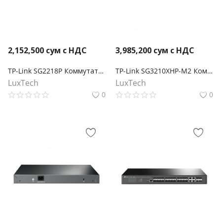
2,152,500
сум с НДС
3,985,200
сум с НДС
TP-Link SG2218P Коммутатор Smart линейки Omada с 16 гигабитными портами PoE+ и 2 портами SFP
TP-Link SG3210XHP-M2 Коммутатор Smart линейки Omada уровня 2+ с 8 портами PoE+ 2,5 Гбит/с и 2 портами SFP+
LuxTech
LuxTech
0
0