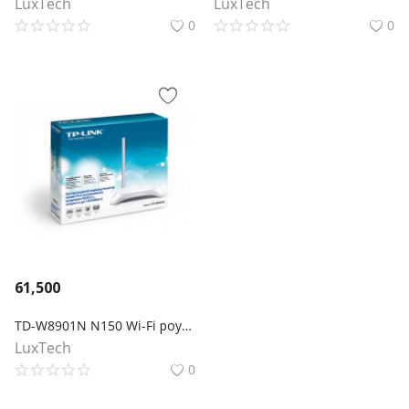
LuxTech
LuxTech
0
0
61,500
TD-W8901N N150 Wi-Fi роутер с ADSL2+ модемом
LuxTech
0