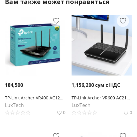
Вам также может понравиться
184,500
1,156,200
сум с НДС
TP-Link Archer VR400 AC1200 Wi-Fi роутер с VDSL/ADSL модемом
TP-Link Archer VR600 AC2100 Беспроводной двухдиапазонный гигабитный MU-MIMO маршрутизатор со встроенным VDSL/ADSL-модемом и USB-портом
LuxTech
LuxTech
0
0