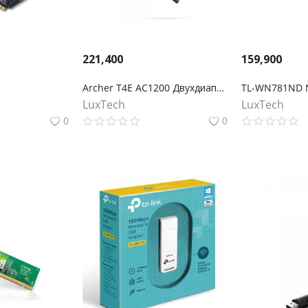
221,400
159,900
Archer T4E AC1200 Двухдиапазонный Wi-Fi адаптер PCI Express
LuxTech
LuxTech
0
0