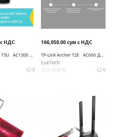
 с НДС
166,050.00
сум с НДС
TP-Link Archer T3U AC1300 Мини Wi-Fi MU-MIMO USB‑адаптер
TP-Link Archer T2E AC600 Двухдиапазонный Wi‑Fi адаптер PCI Express
LuxTech
0
0