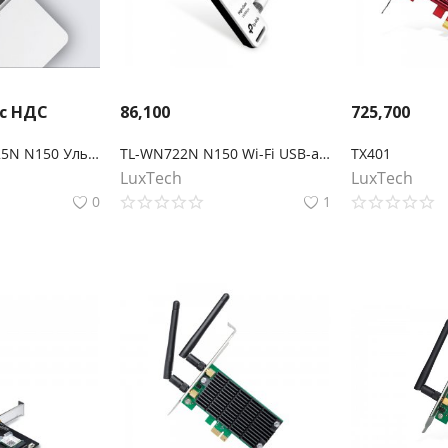
 с НДС
86,100
725,700
TP-Link TL-WN725N N150 Ультракомпактный Wi-Fi USB‑адаптер
TL-WN722N N150 Wi-Fi USB-адаптер высокого усиления
TX401
LuxTech
LuxTech
0
1