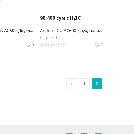
98,400
сум с НДС
Archer T2U Plus AC600 Двухдиапазонный Wi‑Fi USB‑адаптер высокого усиления
Archer T2U AC600 Двухдиапазонный Wi-Fi USB‑адаптер
LuxTech
0
0
‹
1
2