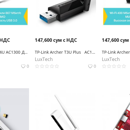
 НДС
147,600
сум с НДС
147,600
сум
TP-Link Archer T4U AC1300 Двухдиапазонный Wi‑Fi USB‑адаптер
TP-Link Archer T3U Plus AC1300 Двухдиапазонный Wi‑Fi USB‑адаптер высокого усиления
LuxTech
LuxTech
0
0