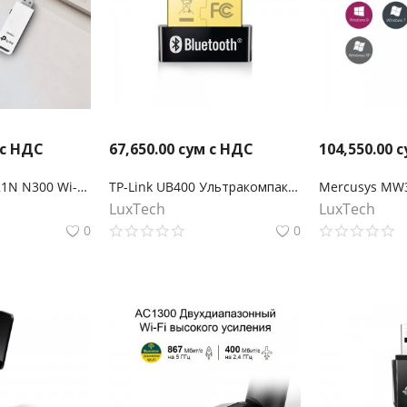
 с НДС
67,650.00
сум с НДС
104,550.00
с
TP-Link TL-WN821N N300 Wi-Fi USB-адаптер
TP-Link UB400 Ультракомпактный USB‑адаптер Bluetooth 4.0
LuxTech
LuxTech
0
0