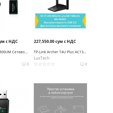
ум с НДС
227,550.00
сум с НДС
Mercusys MW300UM Сетевой мини Wi-Fi USB-адаптер, скорость до 300 Мбит/с
TP-Link Archer T4U Plus AC1300 Wi-Fi USB‑адаптер высокого усиления с двумя антеннами
LuxTech
0
0