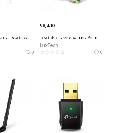
98,400
TL-WN781ND N150 Wi-Fi адаптер PCI Express
TP-Link TG-3468 V4 Гигабитный сетевой адаптер PCI Express
LuxTech
0
0