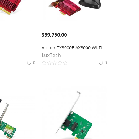
399,750.00
Archer TX3000E AX3000 Wi-Fi 6 Bluetooth 5.0 адаптер PCI Express
LuxTech
0
0