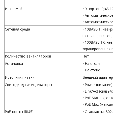
Интерфейс
• 9 портов RJ45 1
• Автоматическо
• Автоматическое
Сетевая среда
• 10BASE-T: неэкр
витая пара с соп
• 100BASE-TX: неэ
экранированная в
Количество вентиляторов
Нет
Установка
• На столе
• На стене
Источник питания
Внешний адаптер 
Светодиодные индикаторы
• Power (питание)
• Link/Act (связь
• PoE Status (сос
• PoE Max (макси
PoE-порты (RJ45)
• Стандарты: 802.