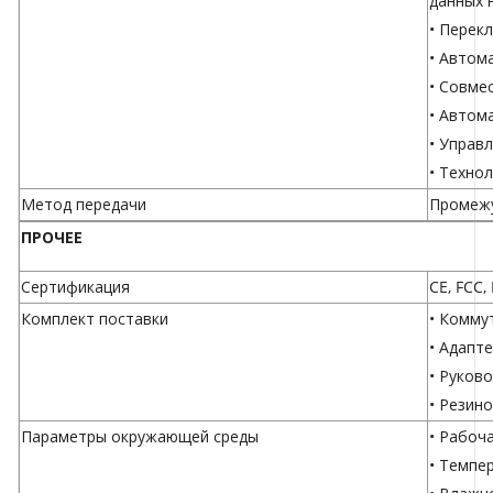
данных 
• Перек
• Автом
• Совме
• Автом
• Управ
• Техно
Метод передачи
Промежу
ПРОЧЕЕ
Сертификация
CE, FCC,
Комплект поставки
• Комму
• Адапт
• Руков
• Резин
Параметры окружающей среды
• Рабоча
• Темпер