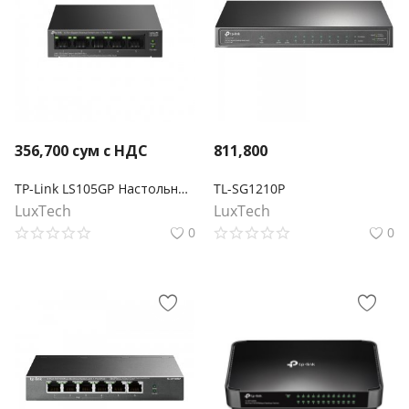
356,700
сум с НДС
811,800
TP-Link LS105GP Настольный коммутатор с 5 гигабитными портами (4 порта PoE+)
TL-SG1210P
LuxTech
LuxTech
0
0