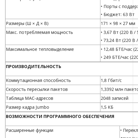
• Порты с поддер
• Бюджет: 63 Вт
Размеры (Ш × Д × В)
171 × 98 × 27 мм
Макс. потребляемая мощность
• 3,67 Вт (220 В 
• 73,24 Вт (220 В
Максимальное тепловыделение
• 12,48 БТЕ/час (
• 249 БТЕ/час (22
ПРОИЗВОДИТЕЛЬНОСТЬ
Коммутационная способность
1,8 Гбит/с
Скорость пересылки пакетов
1,3392 млн пакет
Таблица MAC-адресов
2048 записей
Размер кадра Jumbo
1,5 КБ
ВОЗМОЖНОСТИ ПРОГРАММНОГО ОБЕСПЕЧЕНИЯ
Расширенные функции
• Перек