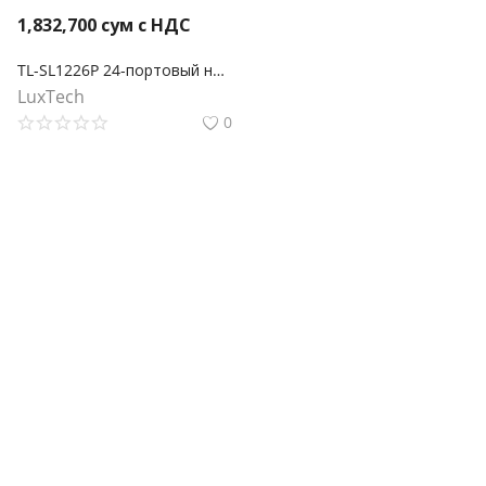
1,832,700
сум с НДС
TL-SL1226P 24-портовый неуправляемый 10/100 Мбит/с PoE+ коммутатор с 2 гигабитными портами
LuxTech
0