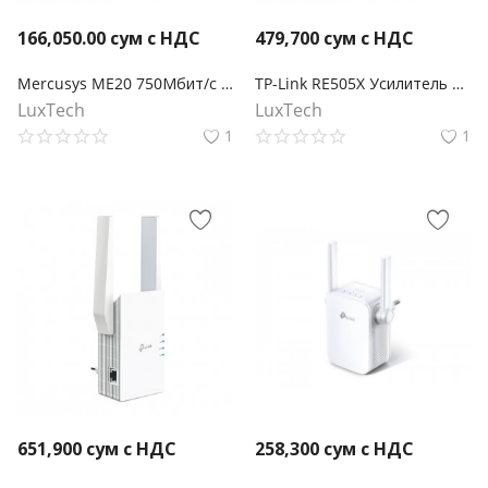
166,050.00
сум с НДС
479,700
сум с НДС
Mercusys ME20 750Мбит/с Усилитель беспроводного сигнала Wi-Fi
TP-Link RE505X Усилитель сигнала Wi‑Fi AX1500 с поддержкой Mesh
LuxTech
LuxTech
1
1
651,900
сум с НДС
258,300
сум с НДС