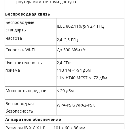
роутерами и точками доступа
Беспроводная связь
Беспроводные
IEEE 802.11b/g/n 2,4 ГГц
стандарты
Частота
2,4–2,5 ГГц
Скорость Wi-Fi
До 300 Мбит/с
Чувствительность
2,4 ГГц:
приема
11B 1M < -94 дБм
11N HT40 MCS7 < -72 дБм
Мощность передачи
≤ 20 дБм
Беспроводная
WPA-PSK/WPA2-PSK
безопасность
Аппаратное обеспечение
Размеры (В X Д Х Ш)
101 х 60 х 36 мм