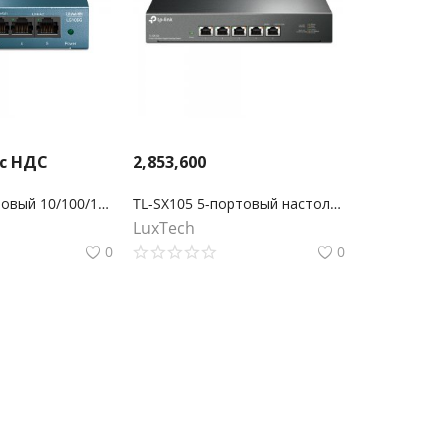
 с НДС
2,853,600
LS105G 5-портовый 10/100/1000 Мбит/с настольный коммутатор
TL-SX105 5-портовый настольный коммутатор 10 Гбит/с
LuxTech
0
0