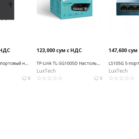
 НДС
123,000
сум с НДС
147,600
сум
TL-SG105S-M2 5-портовый настольный мультигигабитный коммутатор 2,5G
TP-Link TL-SG1005D Настольный коммутатор с 5 гигабитными портами
LuxTech
LuxTech
0
0