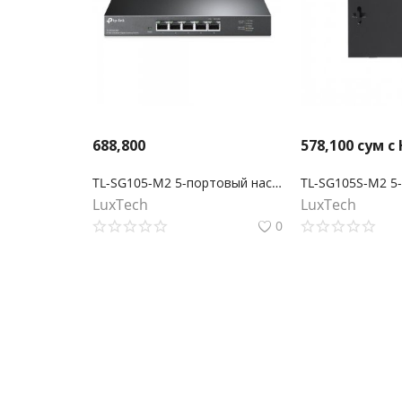
688,800
578,100
сум с
TL-SG105-M2 5-портовый настольный коммутатор 2,5 Гбит/с
LuxTech
LuxTech
0