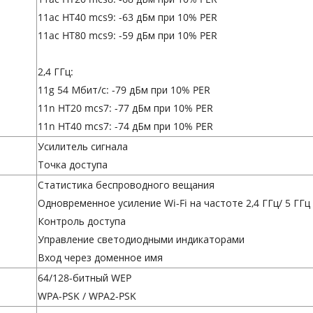
11ac HT40 mcs9: -63 дБм при 10% PER
11ac HT80 mcs9: -59 дБм при 10% PER
2,4 ГГц:
11g 54 Мбит/с: -79 дБм при 10% PER
11n HT20 mcs7: -77 дБм при 10% PER
11n HT40 mcs7: -74 дБм при 10% PER
Усилитель сигнала
Точка доступа
Статистика беспроводного вещания
Одновременное усиление Wi-Fi на частоте 2,4 ГГц/ 5 ГГц
Контроль доступа
Управление светодиодными индикаторами
Вход через доменное имя
64/128-битный WEP
WPA-PSK / WPA2-PSK