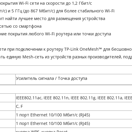
крытия Wi-Fi сети на скорости до 1,2 Гбит/с
/с) и 5 ГГц (до 867 Мбит/с) для более стабильного Wi-Fi
ит найти лучшее место для размещения устройства
 сетью со смартфона
ие покрытия любого Wi-Fi роутера или точки доступа
ети при подключении к
роутеру TP-Link OneMesh™
для бесшовног
ть единую Mesh‑сеть из устройств разных производителей, по
Усилитель сигнала / Точка доступа
IEEE802.11ac, IEEE 802.11n, IEEE 802.11g, IEEE 802.11a, IEE
C, F
1 порт Ethernet 10/100 Мбит/с (RJ45)
1 порт Ethernet 10/100 Мбит/с (RJ45)
кнопка WPS, кнопка Reset