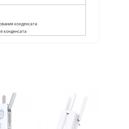
зования конденсата
ия конденсата