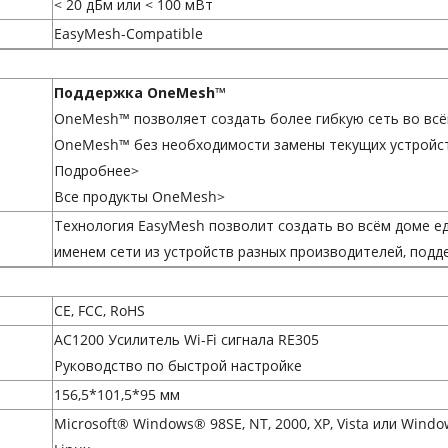
< 20 дБм или < 100 мВт
EasyMesh-Compatible
Поддержка OneMesh™
OneMesh™ позволяет создать более гибкую сеть во всё
OneMesh™ без необходимости замены текущих устройств
Подробнее>
Все продукты OneMesh>
Технология EasyMesh
позволит создать во всём доме ед
именем сети из устройств разных производителей, под
CE, FCC, RoHS
AC1200 Усилитель Wi-Fi сигнала RE305
Руководство по быстрой настройке
156,5*101,5*95 мм
Microsoft® Windows® 98SE, NT, 2000, XP, Vista или Windo