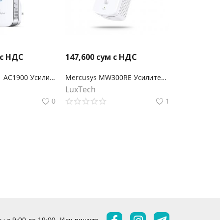
 с НДС
147,600
сум с НДС
TP-Link RE550 AC1900 Усилитель Wi-Fi сигнала
Mercusys MW300RE Усилитель сигнала Wi‑Fi N300
LuxTech
0
1