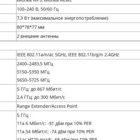
100–240 В, 50/60 Гц
7,3 Вт (максимальное энергопотребление)
80*78*77 мм
2 внешние антенны
IEEE 802.11a/n/ac 5GHz, IEEE 802.11b/g/n 2.4GHz
2400–2483,5 МГц
5150–5350 МГц
5650–5725 МГц
5 ГГц: до 867 Мбит/с
2,4 ГГц: до 300 Мбит/с
Range Extender/Access Point
5 ГГц：
11a 6 Мбит/с: -91 дБм при 10% PER
11a 54 Мбит/с: -74 дБм при 10% PER
11ac HT20 mcs8: -68 дБм при 10% PER