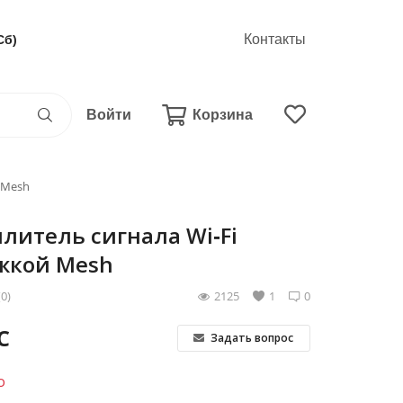
Контакты
Сб)
Войти
Корзина
 Mesh
илитель сигнала Wi‑Fi
ржкой Mesh
(0)
2125
1
0
С
Задать вопрос
о