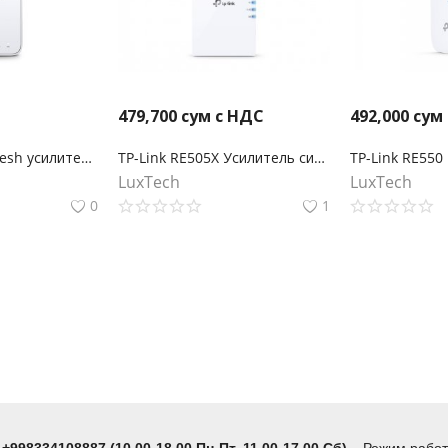
479,700
сум с НДС
492,000
сум
RE315 AC1200 Mesh усилитель Wi-Fi сигнала
TP-Link RE505X Усилитель сигнала Wi‑Fi AX1500 с поддержкой Mesh
LuxTech
LuxTech
0
1