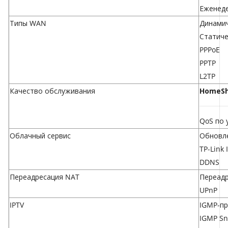
Еженед
Типы WAN
Динамич
Статиче
PPPoE
PPTP
L2TP
Качество обслуживания
HomeSh
QoS по 
Облачный сервис
Обновл
TP-Link 
DDNS
Переадресация NAT
Переадр
UPnP
IPTV
IGMP-пр
IGMP Sn