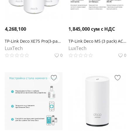
4,268,100
1,845,000
сум с НДС
TP-Link Deco XE75 Pro(3-pack) Трехдиапазонная Mesh-система Wi-Fi 6E AXE5400
TP-Link Deco M5 (3 pack) AC1300 Домашняя Mesh Wi-Fi система
LuxTech
LuxTech
0
0