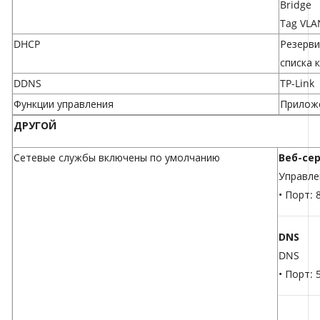
Bridge
Tag VLA
DHCP
Резерви
списка 
DDNS
TP-Link
Функции управления
Прилож
ДРУГОЙ
Сетевые службы включены по умолчанию
Веб-се
Управле
• Порт: 
DNS
DNS
• Порт: 