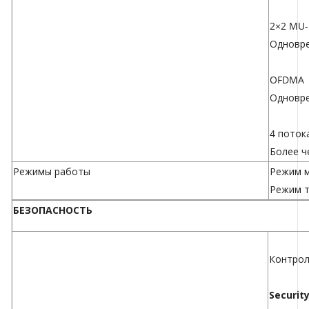
2×2 MU
Одновре
OFDMA
Одновре
4 поток
Более ч
Режимы работы
Режим 
Режим т
БЕЗОПАСНОСТЬ
Контрол
Securit