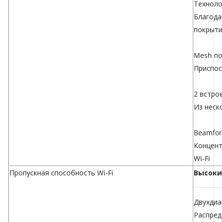
Техноло
Благода
покрыт
Mesh по
Приспос
2 встро
Из неск
Beamfo
Концент
Wi-Fi
Пропускная способность Wi-Fi
Высок
Двухдиа
Распред