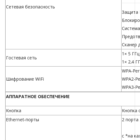
Сетевая безопасность
Защита 
Блокиро
Система
Предотв
Сканер 
1× 5 ГГц
Гостевая сеть
1× 2,4 Г
WPA-Per
Шифрование WiFi
WPA2-Pe
WPA3-Pe
АППАРАТНОЕ ОБЕСПЕЧЕНИЕ
Кнопка
Кнопка 
Ethernet-порты
2 порта 
с *на к