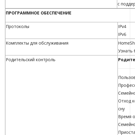
с подде
ПРОГРАММНОЕ ОБЕСПЕЧЕНИЕ
Протоколы
IPv4
IPv6
Комплекты для обслуживания
HomeSh
Узнать
Родительский контроль
Родите
Пользо
Професс
Семейн
Отход к
сну
Время о
Семейно
Приост