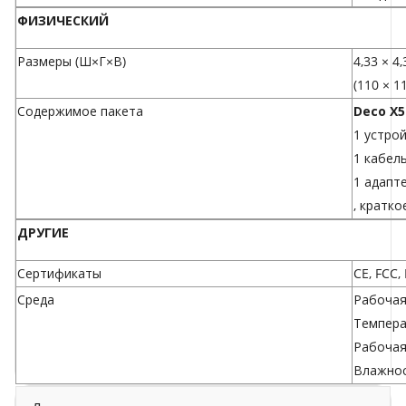
ФИЗИЧЕСКИЙ
Размеры (Ш×Г×В)
4,33 × 4
(110 × 1
Содержимое пакета
Deco X5
1 устрой
1 кабель
1 адапт
, кратк
ДРУГИЕ
Сертификаты
CE, FCC,
Среда
Рабочая
Температ
Рабочая
Влажнос