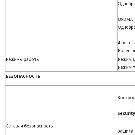
Одновре
OFDMA
Одновре
4 поток
Более ч
Режимы работы
Режим 
Режим т
БЕЗОПАСНОСТЬ
Контрол
Securit
Сетевая безопасность
Защита 