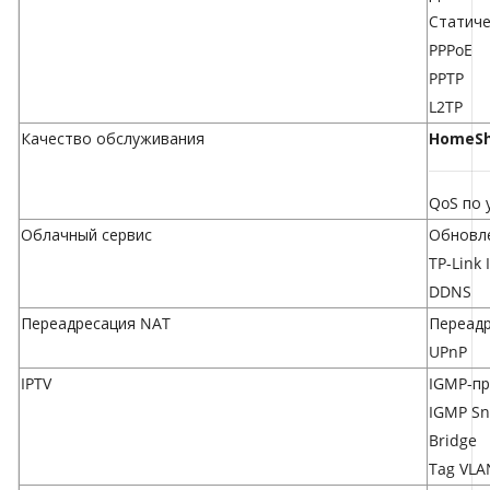
Статиче
PPPoE
PPTP
L2TP
Качество обслуживания
HomeSh
QoS по 
Облачный сервис
Обновл
TP-Link 
DDNS
Переадресация NAT
Переадр
UPnP
IPTV
IGMP-пр
IGMP Sn
Bridge
Tag VLA