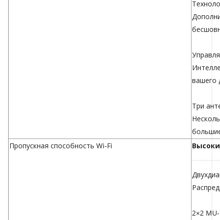
Техноло
Дополни
бесшовн
Управля
Интелле
вашего 
Три ант
Несколь
большие
Пропускная способность Wi-Fi
Высок
Двухдиа
Распред
2×2 MU