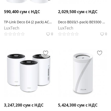
590,400
сум с НДС
2,029,500
сум с НДС
TP-Link Deco E4 (2 pack) AC1200 Домашняя Mesh Wi-Fi система
Deco BE65(1-pack) BE9300 Трехдиапазонный Mesh-модуль Wi-Fi 7
LuxTech
LuxTech
0
0
3,247,200
сум с НДС
5,424,300
сум с НДС