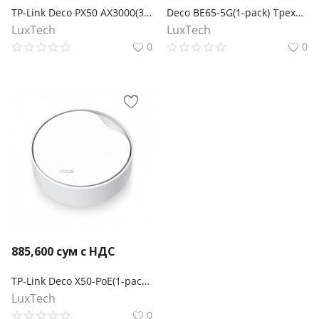
TP-Link Deco PX50 AX3000(3-pack)
Deco BE65-5G(1-pack) Трехдиапазонная Mesh-модуль Wi-Fi 7 BE11000 с поддержкой 5G
LuxTech
LuxTech
0
0
885,600
сум с НДС
TP-Link Deco X50-PoE(1-pack) Mesh-модуль AX3000 с поддержкой PoE
LuxTech
0