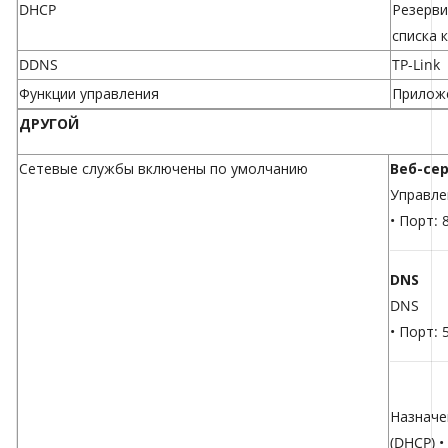
DHCP
Резерви
списка 
DDNS
TP-Link
Функции управления
Прилож
ДРУГОЙ
Сетевые службы включены по умолчанию
Веб-се
Управле
• Порт: 
DNS
DNS
• Порт: 
Назначе
(DHCP) 