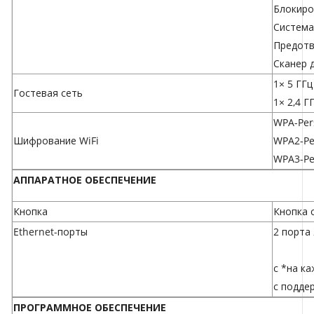
Блокиро
Система
Предотв
Сканер 
1× 5 ГГц
Гостевая сеть
1× 2,4 Г
WPA-Per
Шифрование WiFi
WPA2-Pe
WPA3-Pe
АППАРАТНОЕ ОБЕСПЕЧЕНИЕ
Кнопка
Кнопка 
Ethernet-порты
2 порта 
с *на к
с подде
ПРОГРАММНОЕ ОБЕСПЕЧЕНИЕ