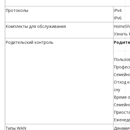
Протоколы
IPv4
IPv6
Комплекты для обслуживания
HomeSh
Узнать
Родительский контроль
Родите
Пользо
Професс
Семейн
Отход к
сну
Время о
Семейно
Приост
Еженед
Типы WAN
Динамич