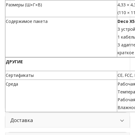
Размеры (Ш×Г×В)
4,33 × 4
(110 × 1
Содержимое пакета
Deco X5
3 устрой
1 кабель
3 адапт
краткое
ДРУГИЕ
Сертификаты
CE, FCC,
Среда
Рабочая
Температ
Рабочая
Влажнос
Доставка