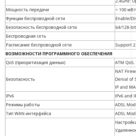
2.4GHz: U
Мощность передачи
< 100 мВт
Функции беспроводной сети
Enable/Di
Безопасность беспроводной сети
64/128-bi
Беспроводная сеть
Расписание беспроводной сети
Support 2
ВОЗМОЖНОСТИ ПРОГРАММНОГО ОБЕСПЕЧЕНИЯ
QoS (приоритизация данных)
ATM QoS, T
NAT Firewa
Безопасность
Denial of 
IP and MA
IPv6
IPv6 and I
Режимы работы
ADSL Mode
Тип WAN-интерфейса
ADSL Mode
Настройк
Удаленно