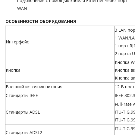
подключение с помощью кабеля Ethernet через порт
WAN
ОСОБЕННОСТИ ОБОРУДОВАНИЯ
3 LAN пор
1 WAN/LA
Интерфейс
1 порт RJ
2 порта U
Кнопка W
Кнопка
Кнопка в
Кнопка в
Внешний источник питания
12 В пост
Стандарты IEEE
IEEE 802.3
Full-rate 
Стандарты ADSL
ITU-T G.99
ITU-T G.99
ITU-T G.99
Стандарты ADSL2