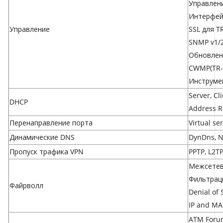
Управлени
Интерфей
Управление
SSL для T
SNMP v1/
Обновлен
CWMP(TR-
Инструме
Server, Cli
DHCP
Address R
Перенаправление порта
Virtual se
Динамические DNS
DynDns, N
Пропуск трафика VPN
PPTP, L2TP
Межсетев
Фильтраци
Файрволл
Denial of 
IP and MA
ATM Forum