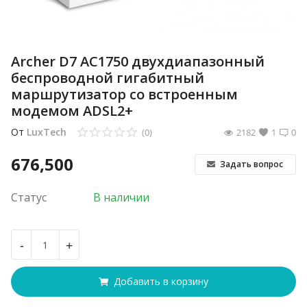
Archer D7 AC1750 двухдиапазонный
беспроводной гигабитный
маршрутизатор со встроенным
модемом ADSL2+
От
LuxTech
(0)
2182
1
0
676,500
Задать вопрос
Статус
В наличии
-
+
Добавить в корзину