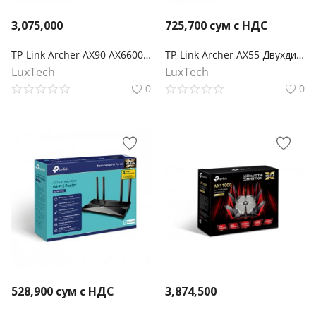
3,075,000
725,700
сум с НДС
TP-Link Archer AX90 AX6600 Трёхдиапазонный гигабитный Wi‑Fi 6 роутер
TP-Link Archer AX55 Двухдиапазонный гигабитный роутер Wi‑Fi AX3000 с поддержкой Mesh
LuxTech
LuxTech
0
0
528,900
сум с НДС
3,874,500