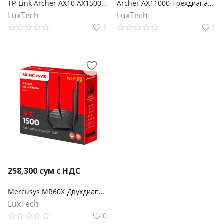
TP-Link Archer AX10 AX1500 Wi‑Fi 6 роутер
Archer AX11000 Трёхдиапазонный игровой Wi‑Fi 6 роутер
LuxTech
LuxTech
1
1
258,300
сум с НДС
Mercusys MR60X Двухдиапазонный Wi‑Fi роутер AX1500
LuxTech
0