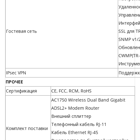
Удаленно
Управлени
Интерфей
Гостевая сеть
SSL для T
SNMP v1/
Обновлен
CWMP(TR-
Инструме
IPsec VPN
Поддержка
ПРОЧЕЕ
Сертификация
CE, FCC, RCM, RoHS
AC1750 Wireless Dual Band Gigabit
ADSL2+ Modem Router
Внешний сплиттер
Телефонный кабель RJ-11
Комплект поставки
Кабель Ethernet RJ-45