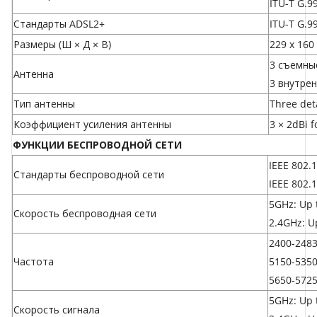
ITU-T G.99
Стандарты ADSL2+
ITU-T G.9
Размеры (Ш × Д × В)
229 x 16
3 съемны
Антенна
3 внутрен
Тип антенны
Three det
Коэффициент усиления антенны
3 × 2dBi 
ФУНКЦИИ БЕСПРОВОДНОЙ СЕТИ
IEEE 802.
Стандарты беспроводной сети
IEEE 802.
5GHz: Up
Скорость беспроводная сети
2.4GHz: U
2400-2483
Частота
5150-535
5650-572
5GHz: Up
Скорость сигнала